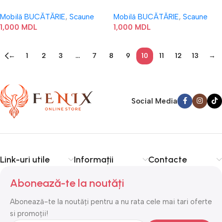
Mobilă BUCĂTĂRIE
,
Scaune
Mobilă BUCĂTĂRIE
,
Scaune
1,000
MDL
1,000
MDL
←
1
2
3
…
7
8
9
10
11
12
13
→
Social Media
Link-uri utile
Informații
Contacte
Abonează-te la noutăți
Abonează-te la noutăți pentru a nu rata cele mai tari oferte
si promoții!