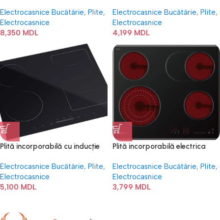
AEG TO64IC00FB
Midea MC-IF7454AJ1C-A
Electrocasnice Bucătărie
,
Plite
,
Electrocasnice Bucătărie
,
Plite
,
Electrocasnice
Electrocasnice
8,350
MDL
4,199
MDL
Plită incorporabilă cu inducție
Plită incorporabilă electrica
Zanetti Induction 4
Midea MC-HF672B
Electrocasnice Bucătărie
,
Plite
,
Electrocasnice Bucătărie
,
Plite
,
Electrocasnice
Electrocasnice
5,100
MDL
3,799
MDL