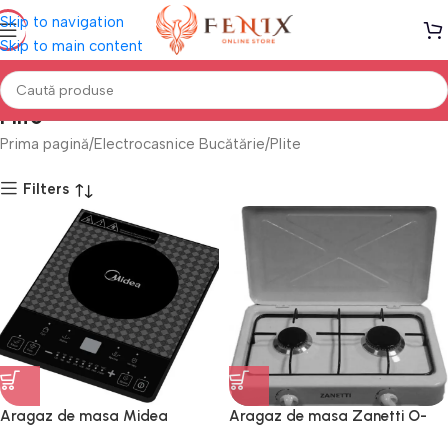
Skip to navigation
Skip to main content
Plite
Prima pagină
Electrocasnice Bucătărie
Plite
Filters
Aragaz de masa Midea
Aragaz de masa Zanetti O-
SKY2113
200 White