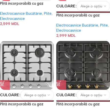
Plită incorporabilă cu gaz
CULOARE
Midea MG696TGW
Electrocasnice Bucătărie
,
Plite
,
Plită incorporabilă cu gaz
Electrocasnice
Zanetti 1150 GC Turbo
2,599
MDL
Electrocasnice Bucătărie
,
Plite
,
Electrocasnice
2,999
MDL
CULOARE
CULOARE
Plită incorporabilă cu gaz
Plită incorporabilă cu gaz
Zanetti ECO 1120
Zanetti Eco 1130 Retro