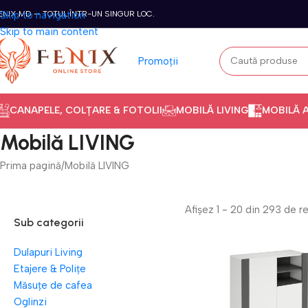
ENIX.MD — TOTUL ÎNTR-UN SINGUR LOC.
Skip to navigation
Skip to main content
Promoții
CANAPELE, COLȚARE & FOTOLII
MOBILĂ LIVING
MOBILĂ 
Mobilă LIVING
Prima pagină
Mobilă LIVING
Afișez 1 - 20 din 293 de r
Sub categorii
Dulapuri Living
Etajere & Polițe
Măsuțe de cafea
Oglinzi