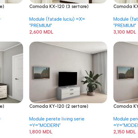
e)
Comoda KX-120 (3 sertare)
Comoda KX-
=
Module (fatade luciu) =Х=
Module (fa
"PREMIUM"
"PREMIUM"
2,600
MDL
3,100
MDL
e)
Comoda KY-120 (2 sertare)
Comoda KY-
=
Module perete living serie
Module pere
=Y="MODERN"
=Y="MODE
1,800
MDL
2,150
MDL