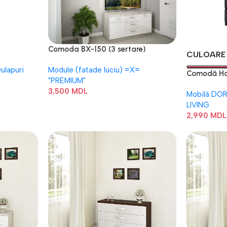
Comoda BX-150 (3 sertare)
CULOARE
ulapuri
Module (fatade luciu) =Х=
Comodă Ha
"PREMIUM"
3,500
MDL
Mobilă DO
LIVING
2,990
MDL