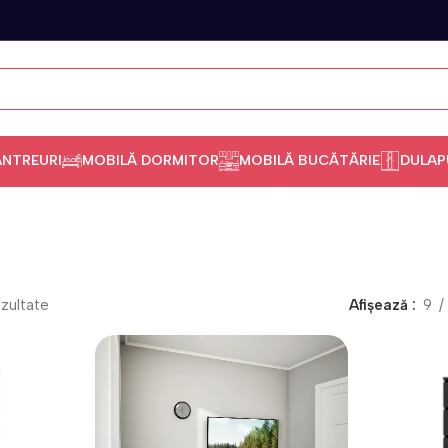
ANTREURI
MOBILĂ DORMITOR
MOBILĂ BUCĂTĂRIE
DULAP
ezultate
Afișează
9