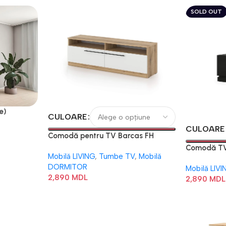
SOLD OUT
e)
CULOARE
CULOARE
Comodă pentru TV Barcas FH
Comodă TV
Mobilă LIVING
,
Tumbe TV
,
Mobilă
DORMITOR
Mobilă LIVI
2,890
MDL
2,890
MDL