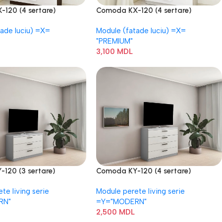
120 (4 sertare)
Comoda KX-120 (4 sertare)
tade luciu) =Х=
Module (fatade luciu) =Х=
"PREMIUM"
3,100
MDL
120 (3 sertare)
Comoda KY-120 (4 sertare)
te living serie
Module perete living serie
RN"
=Y="MODERN"
2,500
MDL