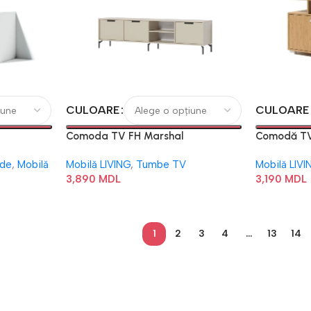
CULOARE
CULOARE
Comoda TV FH Marshal
Comodă TV
de
,
Mobilă
Mobilă LIVING
,
Tumbe TV
Mobilă LIVI
3,890
MDL
3,190
MDL
1
2
3
4
…
13
14