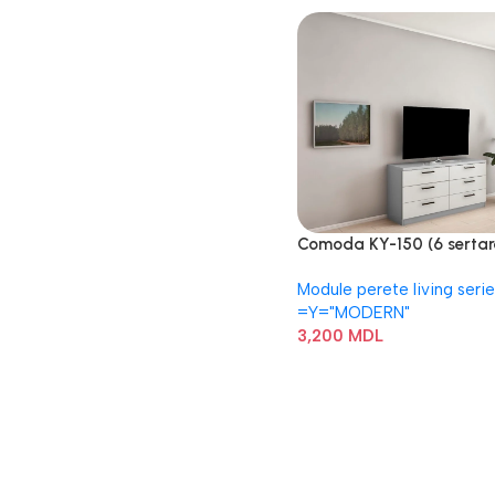
Comoda KY-150 (6 sertar
Module perete living serie
=Y="MODERN"
3,200
MDL