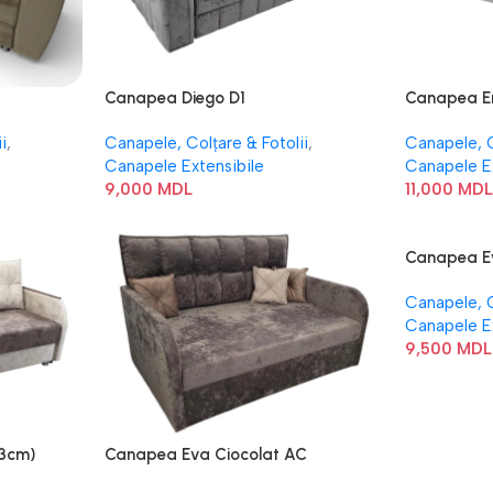
Canapea Diego D1
Canapea Em
i
,
Canapele, Colțare & Fotolii
,
Canapele, C
Canapele Extensibile
Canapele E
9,000
MDL
11,000
MD
Canapea E
Canapele, C
Canapele E
9,500
MDL
 3cm)
Canapea Eva Ciocolat AC