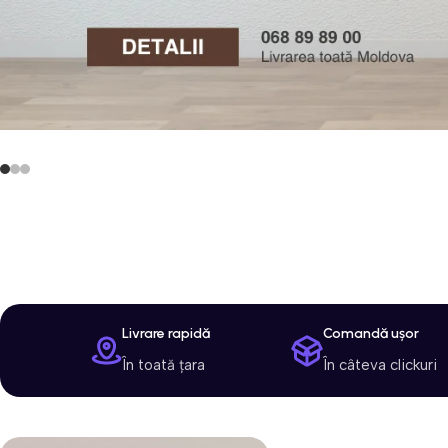
Livrare rapidă
Comandă ușor
În toată țara
În câteva clickuri