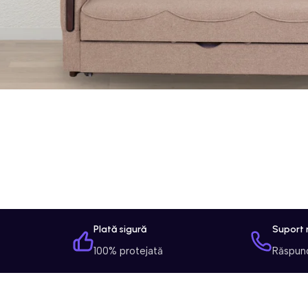
Plată sigură
Suport 
100% protejată
Răspun