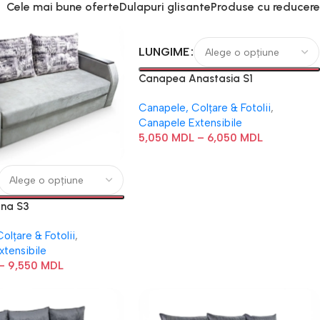
Cele mai bune oferte
Dulapuri glisante
Produse cu reducere
LUNGIME
Canapea Anastasia S1
Canapele, Colțare & Fotolii
,
Canapele Extensibile
5,050
MDL
–
6,050
MDL
na S3
olțare & Fotolii
,
xtensibile
–
9,550
MDL