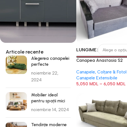
LUNGIME
Articole recente
Alegerea canapelei
Canapea Anastasia S2
perfecte
Canapele, Colțare & Fotoli
noiembrie 22,
Canapele Extensibile
2024
5,050
MDL
–
6,050
MDL
Mobilier ideal
pentru spații mici
noiembrie 14, 2024
Tendințe moderne