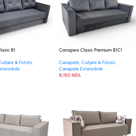
asic B1
Canapea Clasic Premium B1C1
olțare & Fotolii
,
Canapele, Colțare & Fotolii
,
xtensibile
Canapele Extensibile
8,150
MDL