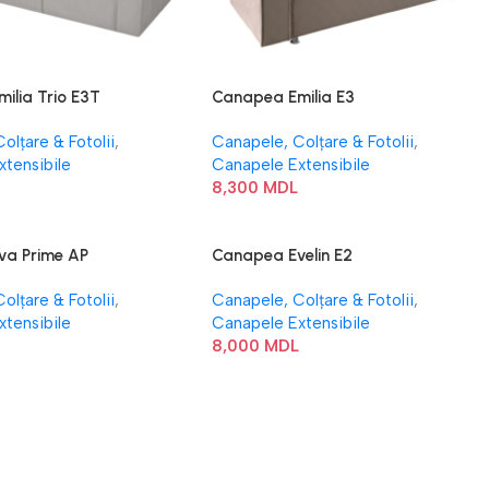
ilia Trio E3T
Canapea Emilia E3
olțare & Fotolii
,
Canapele, Colțare & Fotolii
,
xtensibile
Canapele Extensibile
L
8,300
MDL
va Prime AP
Canapea Evelin E2
olțare & Fotolii
,
Canapele, Colțare & Fotolii
,
xtensibile
Canapele Extensibile
8,000
MDL