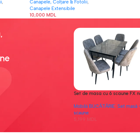
i
,
Canapele, Colțare & Fotolii
,
Canapele Extensibile
10,000
MDL
,
ne
Set de masa cu 6 scaune FX nr
Mobilă BUCĂTĂRIE
,
Set masă 
scaune
5,199
MDL