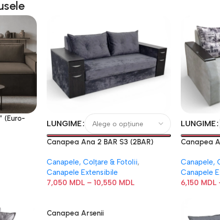
usele
 (Euro-
LUNGIME
LUNGIME
Canapea Ana 2 BAR S3 (2BAR)
Canapea A
Canapele, Colțare & Fotolii
,
Canapele, C
Canapele Extensibile
Canapele E
7,050
MDL
–
10,550
MDL
6,150
MDL
Canapea Arsenii