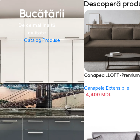
Descoperă prod
Bucătării
De ce mai înaltă
calitate
Catalog Produse
Canapea „LOFT-Premium”
book)
Canapele Extensibile
14,400
MDL