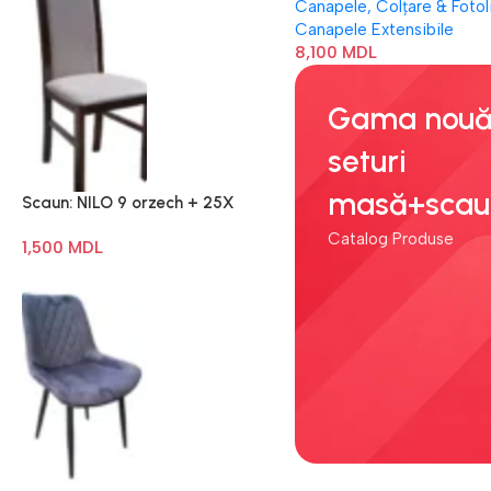
Canapele, Colțare & Fotoli
Canapele Extensibile
8,100
MDL
Gama nouă
seturi
masă+scau
Scaun: NILO 9 orzech + 25X
Catalog Produse
1,500
MDL