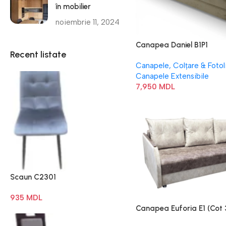
în mobilier
noiembrie 11, 2024
Canapea Daniel B1P1
Recent listate
Canapele, Colțare & Fotoli
Canapele Extensibile
7,950
MDL
Scaun C2301
935
MDL
Canapea Euforia E1 (Cot