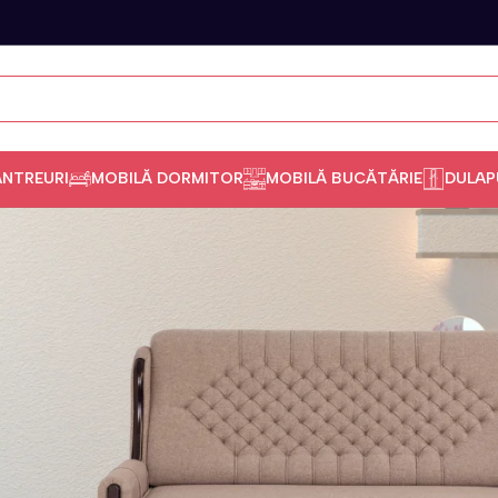
ANTREURI
MOBILĂ DORMITOR
MOBILĂ BUCĂTĂRIE
DULAP