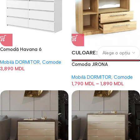
Comodă Havana 6
CULOARE
Mobilă DORMITOR
,
Comode
Comoda JIRONA
3,890
MDL
Mobilă DORMITOR
,
Comode
1,790
MDL
–
1,890
MDL