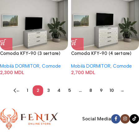
Comoda KFY-90 (3 sertare)
Comoda KFY-90 (4 sertare)
Mobilă DORMITOR
,
Comode
Mobilă DORMITOR
,
Comode
2,300
MDL
2,700
MDL
←
1
2
3
4
5
…
8
9
10
→
Social Media