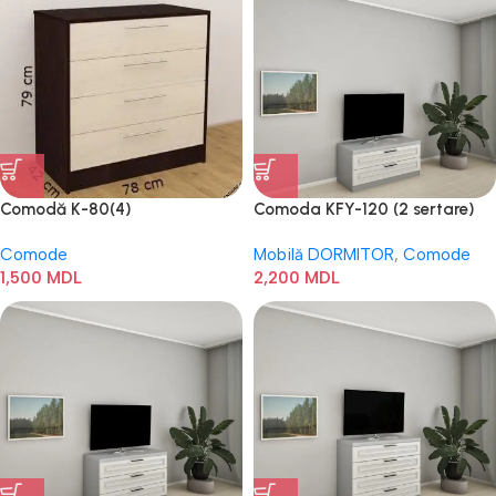
Comodă K-80(4)
Comoda KFY-120 (2 sertare)
Comode
Mobilă DORMITOR
,
Comode
1,500
MDL
2,200
MDL