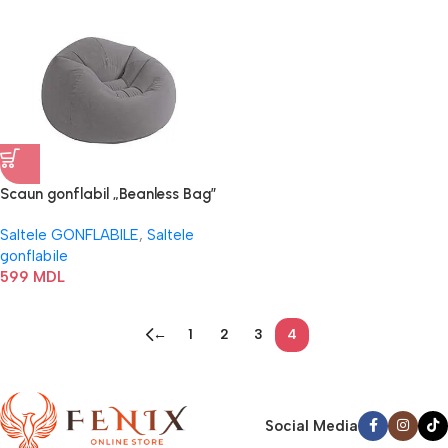
Scaun gonflabil „Beanless Bag”
Saltele GONFLABILE
,
Saltele
gonflabile
599
MDL
←
1
2
3
4
Social Media