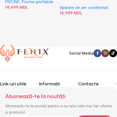
PISCINE
,
Piscine gonflabile
P
Bubble” 28446
18N1C0-I/AF6-18N1C0-O
14,499
MDL
1
Aparate de aer condiționat
14,999
MDL
Social Media
Link-uri utile
Informații
Contacte
Abonează-te la noutăți
Abonează-te la noutăți pentru a nu rata cele mai tari oferte
si promoții!