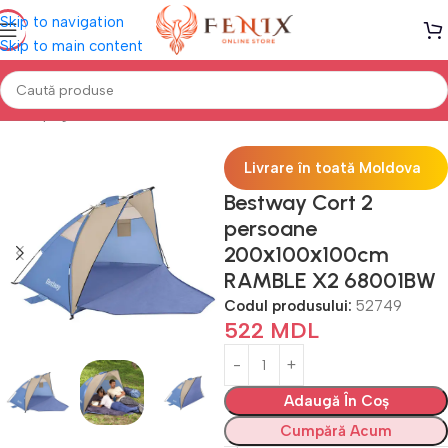
Skip to navigation
Skip to main content
Prima pagină
Mobilă TERASĂ & GRĂDINĂ
Corturi
Livrare în toată Moldova
Bestway Cort 2
persoane
200х100х100cm
RAMBLE X2 68001BW
Codul produsului:
52749
522
MDL
Adaugă În Coș
Cumpără Acum