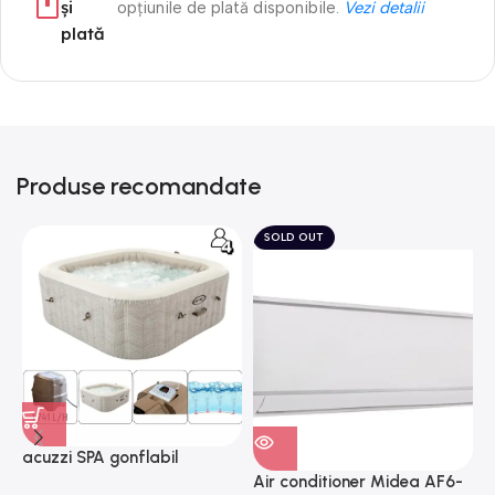
și
opțiunile de plată disponibile.
Vezi detalii
plată
Produse recomandate
SOLD OUT
acuzzi SPA gonflabil
A
“Chevron Deluxe Square
Air conditioner Midea AF6-