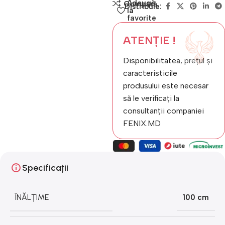
Adaugă
Compară
Distribuie:
la
favorite
ATENȚIE !
Disponibilitatea, prețul și
caracteristicile
produsului este necesar
să le verificați la
consultanții companiei
FENIX.MD
Specificații
ÎNĂLȚIME
100 cm