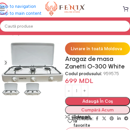
Skip to navigation
Skip to main content
Prima pagină
Electrocasnice Bucătărie
Plite
Livrare în toată Moldova
Aragaz de masa
Zanetti O-300 White
Codul produsului:
959575
699
MDL
Adaugă În Coș
Cumpără Acum
Adaugă
Compară
Distribuie:
la
favorite