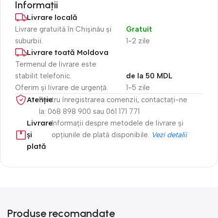
Informații
Livrare locală
Livrare gratuită în Chișinău și
Gratuit
suburbii.
1-2 zile
Livrare toată Moldova
Termenul de livrare este
stabilit telefonic.
de la 50 MDL
Oferim și livrare de urgență.
1-5 zile
Atenție​
Pentru înregistrarea comenzii, contactați-ne
la: 068 898 900 sau 061 171 771
Livrare
Informații despre metodele de livrare și
și
opțiunile de plată disponibile.
Vezi detalii
plată
Produse recomandate