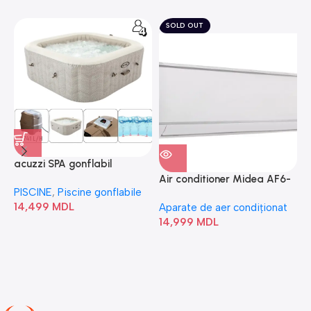
SOLD OUT
acuzzi SPA gonflabil
A
“Chevron Deluxe Square
Air conditioner Midea AF6-
PISCINE
,
Piscine gonflabile
P
Bubble” 28446
18N1C0-I/AF6-18N1C0-O
14,499
MDL
1
Aparate de aer condiționat
14,999
MDL