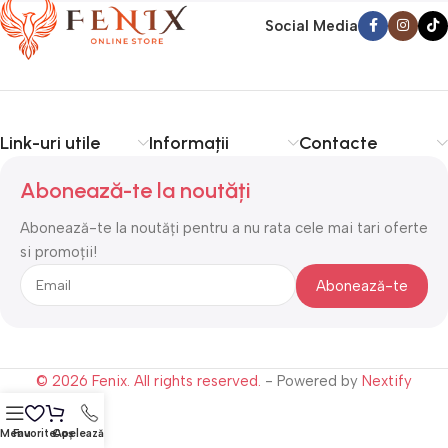
Social Media
Link-uri utile
Informații
Contacte
Abonează-te la noutăți
Abonează-te la noutăți pentru a nu rata cele mai tari oferte
si promoții!
© 2026 Fenix. All rights reserved.
- Powered by
Nextify
Menu
Favorite
Coș
Apelează-ne