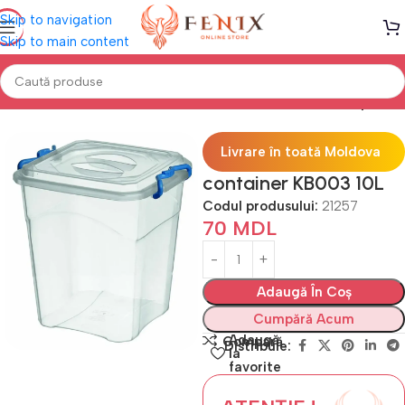
Skip to navigation
Skip to main content
Mobilă BUCĂTĂRIE
Alte acesorii bucătărie
Containere de plastic
Livrare în toată Moldova
container KB003 10L
Codul produsului:
21257
70
MDL
Adaugă În Coș
Cumpără Acum
Adaugă
Compară
Distribuie:
la
favorite