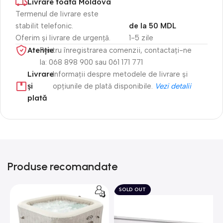
Livrare toată Moldova
Termenul de livrare este
stabilit telefonic.
de la 50 MDL
Oferim și livrare de urgență.
1-5 zile
Atenție​
Pentru înregistrarea comenzii, contactați-ne
la: 068 898 900 sau 061 171 771
Livrare
Informații despre metodele de livrare și
și
opțiunile de plată disponibile.
Vezi detalii
plată
Produse recomandate
SOLD OUT