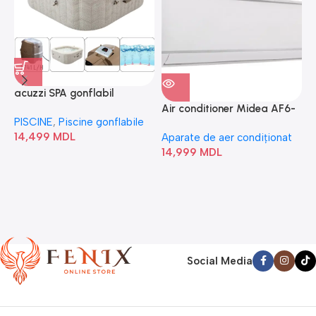
acuzzi SPA gonflabil
A
“Chevron Deluxe Square
Air conditioner Midea AF6-
PISCINE
,
Piscine gonflabile
P
Bubble” 28446
18N1C0-I/AF6-18N1C0-O
14,499
MDL
1
Aparate de aer condiționat
14,999
MDL
Social Media