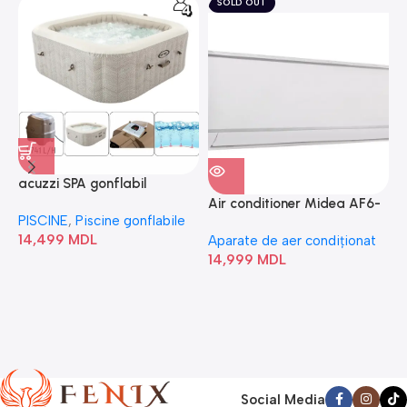
SOLD OUT
acuzzi SPA gonflabil
A
“Chevron Deluxe Square
Air conditioner Midea AF6-
PISCINE
,
Piscine gonflabile
P
Bubble” 28446
18N1C0-I/AF6-18N1C0-O
14,499
MDL
1
Aparate de aer condiționat
14,999
MDL
Social Media