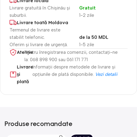
Livrare locală
Livrare gratuită în Chișinău și
Gratuit
suburbii.
1-2 zile
Livrare toată Moldova
Termenul de livrare este
stabilit telefonic.
de la 50 MDL
Oferim și livrare de urgență.
1-5 zile
Atenție​
Pentru înregistrarea comenzii, contactați-ne
la: 068 898 900 sau 061 171 771
Livrare
Informații despre metodele de livrare și
și
opțiunile de plată disponibile.
Vezi detalii
plată
Produse recomandate