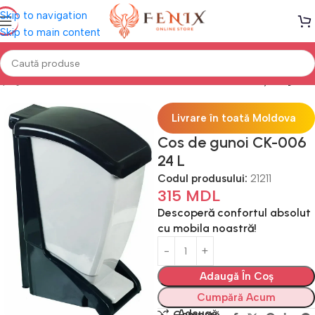
Skip to navigation
Skip to main content
 pagină
Mobilă BUCĂTĂRIE
Alte acesorii bucătărie
Coș de gunoi
Livrare în toată Moldova
Cos de gunoi CK-006
24 L
Codul produsului:
21211
315
MDL
Descoperă confortul absolut
cu mobila noastră!
Adaugă În Coș
Cumpără Acum
Adaugă
Compară