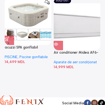
SOLD OUT
acuzzi SPA gonflabil
A
“Chevron Deluxe Square
Air conditioner Midea AF6-
PISCINE
,
Piscine gonflabile
P
Bubble” 28446
18N1C0-I/AF6-18N1C0-O
14,499
MDL
1
Aparate de aer condiționat
14,999
MDL
Social Media