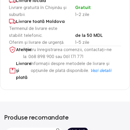
Livrare locală
Livrare gratuită în Chișinău și
Gratuit
suburbii.
1-2 zile
Livrare toată Moldova
Termenul de livrare este
stabilit telefonic.
de la 50 MDL
Oferim și livrare de urgență.
1-5 zile
Atenție​
Pentru înregistrarea comenzii, contactați-ne
la: 068 898 900 sau 061 171 771
Livrare
Informații despre metodele de livrare și
și
opțiunile de plată disponibile.
Vezi detalii
plată
Produse recomandate