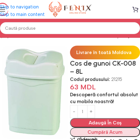
Skip to navigation
Skip to main content
 pagină
Mobilă BUCĂTĂRIE
Alte acesorii bucătărie
Coș de gunoi
Livrare în toată Moldova
Cos de gunoi CK-008
– 8L
Codul produsului:
21215
63
MDL
Descoperă confortul absolut
cu mobila noastră!
Adaugă În Coș
Cumpără Acum
Adaugă
Compară