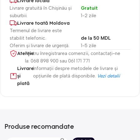
Livrare locală
Livrare gratuită în Chișinău și
Gratuit
suburbii.
1-2 zile
Livrare toată Moldova
Termenul de livrare este
stabilit telefonic.
de la 50 MDL
Oferim și livrare de urgență.
1-5 zile
Atenție​
Pentru înregistrarea comenzii, contactați-ne
la: 068 898 900 sau 061 171 771
Livrare
Informații despre metodele de livrare și
și
opțiunile de plată disponibile.
Vezi detalii
plată
Produse recomandate