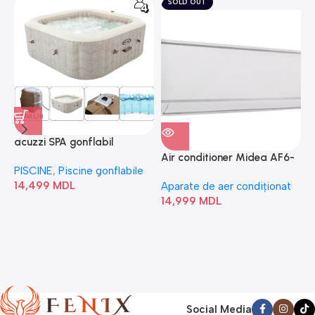
SOLD OUT
acuzzi SPA gonflabil
A
“Chevron Deluxe Square
Air conditioner Midea AF6-
PISCINE
,
Piscine gonflabile
P
Bubble” 28446
18N1C0-I/AF6-18N1C0-O
14,499
MDL
1
Aparate de aer condiționat
14,999
MDL
Social Media