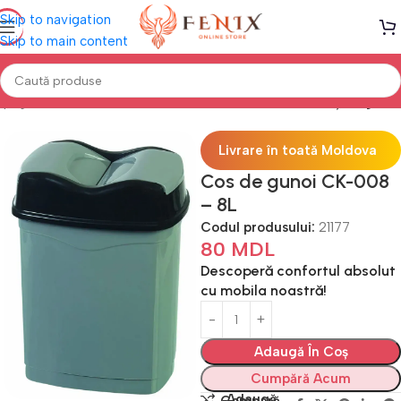
Skip to navigation
Skip to main content
 pagină
Mobilă BUCĂTĂRIE
Alte acesorii bucătărie
Coș de gunoi
Livrare în toată Moldova
Cos de gunoi CK-008
– 8L
Codul produsului:
21177
80
MDL
Descoperă confortul absolut
cu mobila noastră!
Adaugă În Coș
Cumpără Acum
Adaugă
Compară