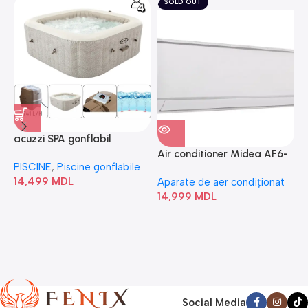
SOLD OUT
acuzzi SPA gonflabil
A
“Chevron Deluxe Square
Air conditioner Midea AF6-
PISCINE
,
Piscine gonflabile
P
Bubble” 28446
18N1C0-I/AF6-18N1C0-O
14,499
MDL
1
Aparate de aer condiționat
14,999
MDL
Social Media