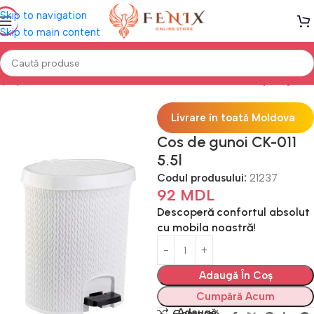
Skip to navigation
Skip to main content
 pagină
Mobilă BUCĂTĂRIE
Alte acesorii bucătărie
Coș de gunoi
Livrare în toată Moldova
Cos de gunoi CK-011
5.5l
Codul produsului:
21237
92
MDL
Descoperă confortul absolut
cu mobila noastră!
Adaugă În Coș
Cumpără Acum
Adaugă
Compară