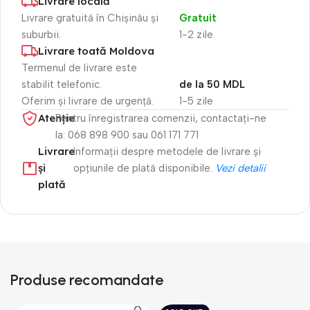
Livrare locală
Livrare gratuită în Chișinău și
Gratuit
suburbii.
1-2 zile
Livrare toată Moldova
Termenul de livrare este
stabilit telefonic.
de la 50 MDL
Oferim și livrare de urgență.
1-5 zile
Atenție​
Pentru înregistrarea comenzii, contactați-ne
la: 068 898 900 sau 061 171 771
Livrare
Informații despre metodele de livrare și
și
opțiunile de plată disponibile.
Vezi detalii
plată
Produse recomandate