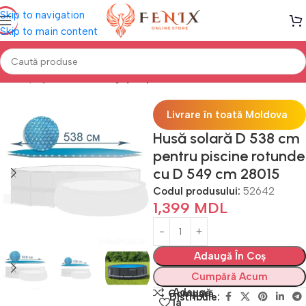
Skip to navigation
Skip to main content
Prima pagină
PISCINE
Îngrijire piscine
Livrare în toată Moldova
Husă solară D 538 cm
pentru piscine rotunde
cu D 549 cm 28015
Codul produsului:
52642
1,399
MDL
Adaugă În Coș
Cumpără Acum
Adaugă
Compară
Distribuie:
la