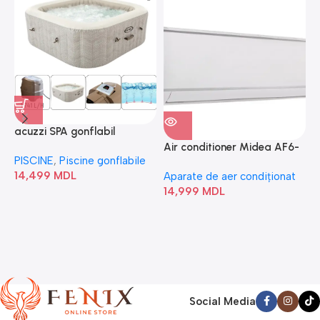
acuzzi SPA gonflabil
A
“Chevron Deluxe Square
Air conditioner Midea AF6-
PISCINE
,
Piscine gonflabile
P
Bubble” 28446
18N1C0-I/AF6-18N1C0-O
14,499
MDL
1
Aparate de aer condiționat
14,999
MDL
Social Media