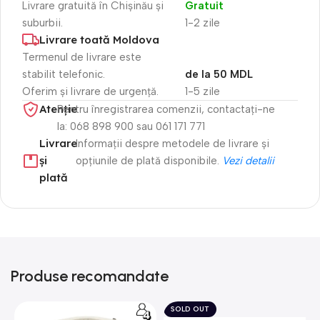
Livrare gratuită în Chișinău și
Gratuit
suburbii.
1-2 zile
Livrare toată Moldova
Termenul de livrare este
stabilit telefonic.
de la 50 MDL
Oferim și livrare de urgență.
1-5 zile
Atenție​
Pentru înregistrarea comenzii, contactați-ne
la: 068 898 900 sau 061 171 771
Livrare
Informații despre metodele de livrare și
și
opțiunile de plată disponibile.
Vezi detalii
plată
Produse recomandate
SOLD OUT