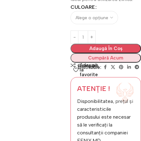
CULOARE
Adaugă În Coș
Cumpără Acum
Adaugă
Compară
Distribuie:
la
favorite
ATENȚIE !
Disponibilitatea, prețul și
caracteristicile
produsului este necesar
să le verificați la
consultanții companiei
FENIX.MD