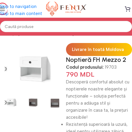
Skip to navigation
Skip to main content
Prima pagină
Mobilă DORMITOR
Noptiere
Livrare în toată Moldova
Noptieră FH Mezzo 2
Codul produsului:
19703
790
MDL
Descoperă confortul absolut cu
noptierele noastre elegante și
funcționale – soluția perfectă
pentru a adăuga stil și
organizare în casa ta, la prețuri
accesibile!
Rezistență superioară la uzură,
ideal pentru utilizarea zilnică.