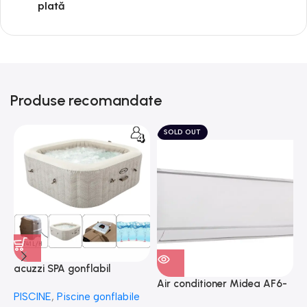
plată
Produse recomandate
SOLD OUT
acuzzi SPA gonflabil
A
“Chevron Deluxe Square
Air conditioner Midea AF6-
PISCINE
,
Piscine gonflabile
P
Bubble” 28446
18N1C0-I/AF6-18N1C0-O