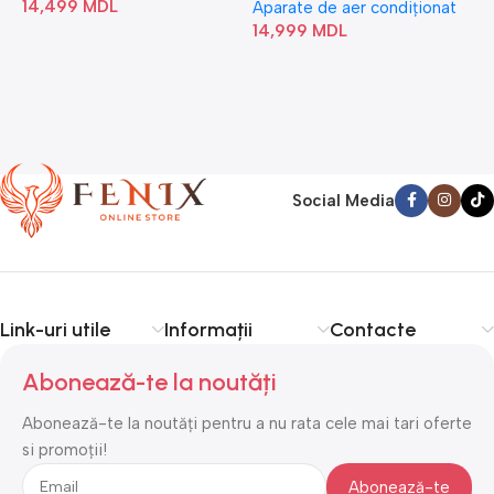
14,499
MDL
1
Aparate de aer condiționat
14,999
MDL
Social Media
Link-uri utile
Informații
Contacte
Abonează-te la noutăți
Abonează-te la noutăți pentru a nu rata cele mai tari oferte
si promoții!