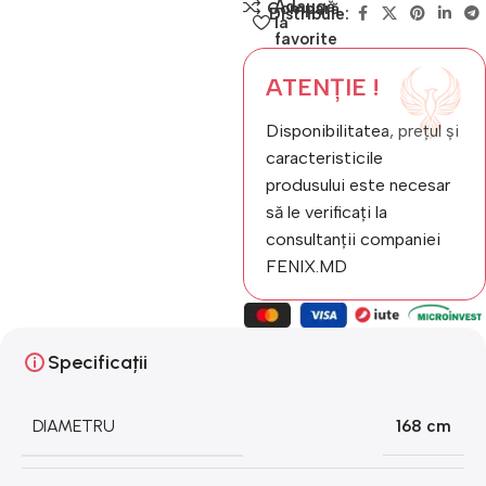
Adaugă
Compară
Distribuie:
la
favorite
ATENȚIE !
Disponibilitatea, prețul și
caracteristicile
produsului este necesar
să le verificați la
consultanții companiei
FENIX.MD
Specificații
DIAMETRU
168 cm