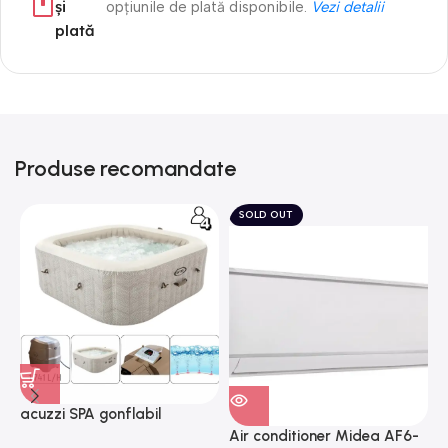
și
opțiunile de plată disponibile.
Vezi detalii
plată
Produse recomandate
SOLD OUT
acuzzi SPA gonflabil
A
“Chevron Deluxe Square
Air conditioner Midea AF6-