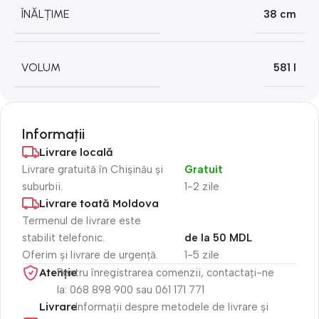
ÎNĂLȚIME
38 cm
VOLUM
581 l
Informații
Livrare locală
Livrare gratuită în Chișinău și
Gratuit
suburbii.
1-2 zile
Livrare toată Moldova
Termenul de livrare este
stabilit telefonic.
de la 50 MDL
Oferim și livrare de urgență.
1-5 zile
Atenție​
Pentru înregistrarea comenzii, contactați-ne
la: 068 898 900 sau 061 171 771
Livrare
Informații despre metodele de livrare și