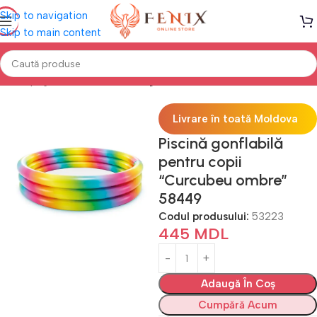
Skip to navigation
Skip to main content
Prima pagină
PISCINE
Piscine gonflabile
Livrare în toată Moldova
Piscină gonflabilă
pentru copii
“Curcubeu ombre”
58449
Codul produsului:
53223
445
MDL
Adaugă În Coș
Cumpără Acum