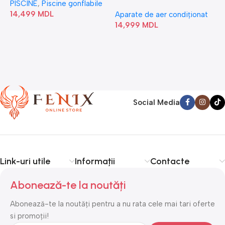
PISCINE
,
Piscine gonflabile
P
Bubble” 28446
18N1C0-I/AF6-18N1C0-O
14,499
MDL
1
Aparate de aer condiționat
14,999
MDL
Social Media
Link-uri utile
Informații
Contacte
Abonează-te la noutăți
Abonează-te la noutăți pentru a nu rata cele mai tari oferte
si promoții!