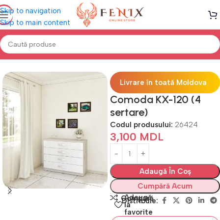
Skip to navigation
Skip to main content
 fatade luciu "PREMIUM"
Module (fatade luciu) =Х= "PREMIUM"
Livrare în toată Moldova
Comoda KX-120 (4
sertare)
Codul produsului:
26424
3,100
MDL
Adaugă În Coș
Cumpără Acum
Adaugă
Compară
Distribuie:
la
favorite