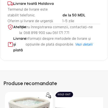
Livrare toată Moldova
Termenul de livrare este
stabilit telefonic.
de la 50 MDL
Oferim și livrare de urgență.
1-5 zile
Atenție​
Pentru înregistrarea comenzii, contactați-ne
la: 068 898 900 sau 061 171 771
Livrare
Informații despre metodele de livrare și
și
opțiunile de plată disponibile.
Vezi detalii
plată
Produse recomandate
SOLD OUT