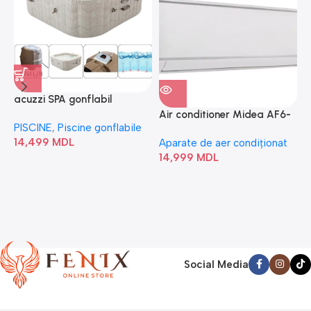
acuzzi SPA gonflabil
A
“Chevron Deluxe Square
Air conditioner Midea AF6-
PISCINE
,
Piscine gonflabile
P
Bubble” 28446
18N1C0-I/AF6-18N1C0-O
14,499
MDL
1
Aparate de aer condiționat
14,999
MDL
Social Media