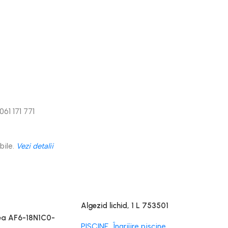
061 171 771
bile.
Vezi detalii
Algezid lichid, 1 L 753501
dea AF6-18N1C0-
PISCINE
,
Îngrijire piscine