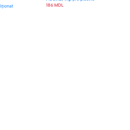
186
MDL
iționat