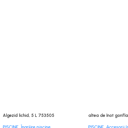
Algezid lichid, 5 L 753505
altea de înot gonfla
58807
PISCINE
,
Îngrijire piscine
PISCINE
,
Accesorii î