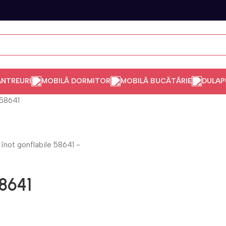
ANTREURI
MOBILĂ DORMITOR
MOBILĂ BUCĂTĂRIE
DULAP
 58641
58641