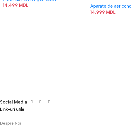
I/AF6-18N1C0-O
14,499
MDL
Aparate de aer cond
14,999
MDL
Social Media
Link-uri utile
Despre Noi