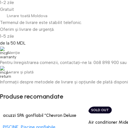
1-2 zile
Gratuit
Livrare toată Moldova
Termenul de livrare este stabilit telefonic.
Oferim și livrare de urgență.
1-5 zile
de la 50 MDL
Atenție​
Pentru înregistrarea comenzii, contactați-ne la: 068 898 900 sau 
Livrare și plată
Informații despre metodele de livrare și opțiunile de plată disponi
Produse recomandate
SOLD OUT
acuzzi SPA gonflabil “Chevron Deluxe
Square Bubble” 28446
Air conditioner Mi
PISCINE
,
Piscine gonflabile