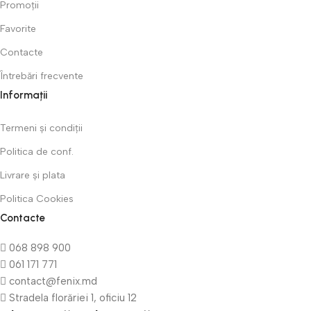
Promoții
Favorite
Contacte
Întrebări frecvente
Informații
Termeni și condiții
Politica de conf.
Livrare și plata
Politica Cookies
Contacte
068 898 900
061 171 771
contact@fenix.md
Stradela florăriei 1, oficiu 12