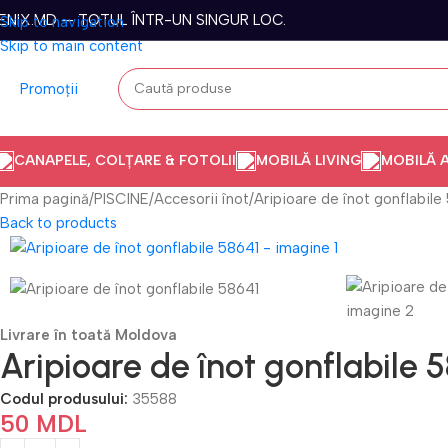
ENIX.MD — TOTUL ÎNTR-UN SINGUR LOC.
Skip to navigation
Skip to main content
Promoții
CANAPELE, COLȚARE & FOTOLII
MOBILĂ LIVING
MOBILĂ 
Prima pagină
PISCINE
Accesorii înot
Aripioare de înot gonflabile
Back to products
Livrare în toată Moldova
Aripioare de înot gonflabile 
Codul produsului:
35588
50
MDL