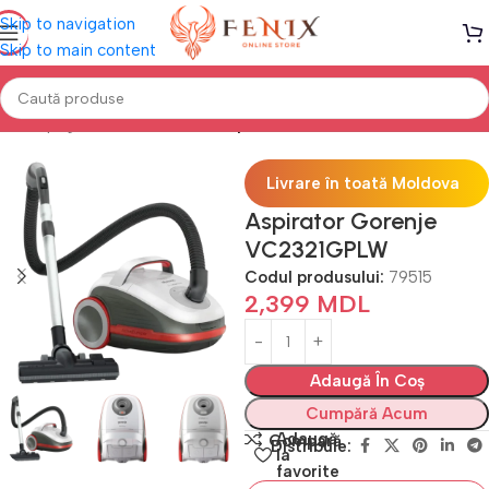
Skip to navigation
Skip to main content
Prima pagină
Electrocasnice
Aspiratoare
Livrare în toată Moldova
Aspirator Gorenje
VC2321GPLW
Codul produsului:
79515
2,399
MDL
Adaugă În Coș
Cumpără Acum
Adaugă
Compară
Distribuie:
la
favorite