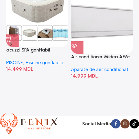
acuzzi SPA gonflabil
A
“Chevron Deluxe Square
Air conditioner Midea AF6-
PISCINE
,
Piscine gonflabile
P
Bubble” 28446
18N1C0-I/AF6-18N1C0-O
14,499
MDL
1
Aparate de aer condiționat
14,999
MDL
Social Media