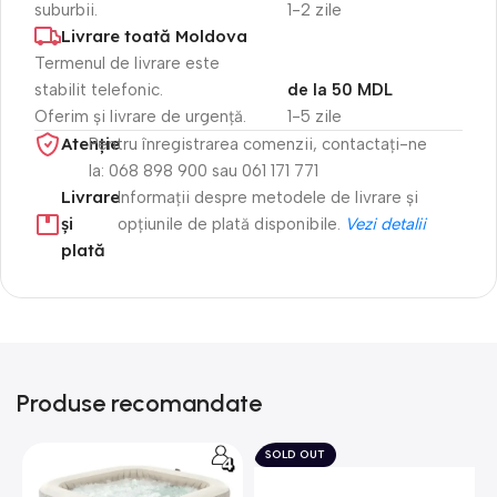
suburbii.
1-2 zile
Livrare toată Moldova
Termenul de livrare este
stabilit telefonic.
de la 50 MDL
Oferim și livrare de urgență.
1-5 zile
Atenție​
Pentru înregistrarea comenzii, contactați-ne
la: 068 898 900 sau 061 171 771
Livrare
Informații despre metodele de livrare și
și
opțiunile de plată disponibile.
Vezi detalii
plată
Produse recomandate
SOLD OUT