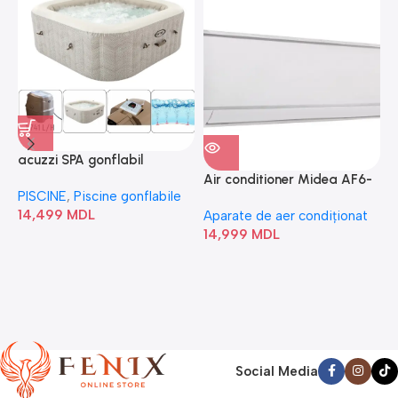
acuzzi SPA gonflabil
A
“Chevron Deluxe Square
Air conditioner Midea AF6-
PISCINE
,
Piscine gonflabile
P
Bubble” 28446
18N1C0-I/AF6-18N1C0-O
14,499
MDL
1
Aparate de aer condiționat
14,999
MDL
Social Media