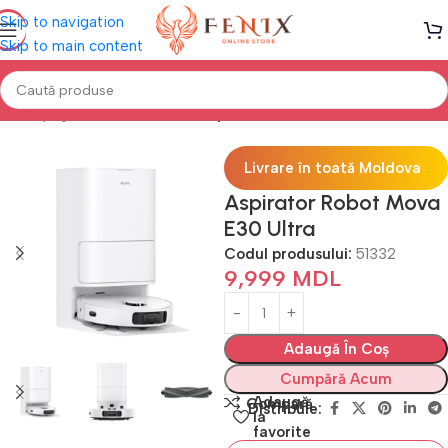
Skip to navigation
Skip to main content
Prima pagină
Electrocasnice
Aspiratoare
Livrare în toată Moldova
Aspirator Robot Mova
E30 Ultra
Codul produsului:
51332
9,999
MDL
Adaugă În Coș
Cumpără Acum
Adaugă
Compară
Distribuie:
la
favorite