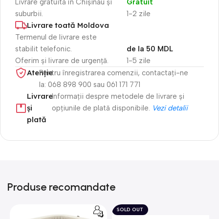
Livrare gratuită în Chișinău și
Gratuit
suburbii.
1-2 zile
Livrare toată Moldova
Termenul de livrare este
stabilit telefonic.
de la 50 MDL
Oferim și livrare de urgență.
1-5 zile
Atenție​
Pentru înregistrarea comenzii, contactați-ne
la: 068 898 900 sau 061 171 771
Livrare
Informații despre metodele de livrare și
și
opțiunile de plată disponibile.
Vezi detalii
plată
Produse recomandate
SOLD OUT