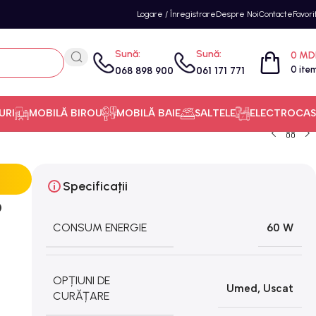
Logare / Înregistrare
Despre Noi
Contacte
Favori
Sună:
Sună:
0
MD
0
ite
068 898 900
061 171 771
URI
MOBILĂ BIROU
MOBILĂ BAIE
SALTELE
ELECTROCAS
Specificații
o
CONSUM ENERGIE
60 W
OPȚIUNI DE
Umed
,
Uscat
CURĂȚARE