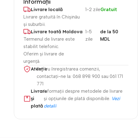
Informații
Livrare locală
1-2 zile
Gratuit
Livrare gratuită în Chișinău
și suburbii.
Livrare toată Moldova
1-5
de la 50
Termenul de livrare este
zile
MDL
stabilit telefonic.
Oferim și livrare de
urgență.
Atenție​
Pentru înregistrarea comenzii,
contactați-ne la: 068 898 900 sau 061 171
771
Livrare
Informații despre metodele de livrare
și
și opțiunile de plată disponibile.
Vezi
plată
detalii