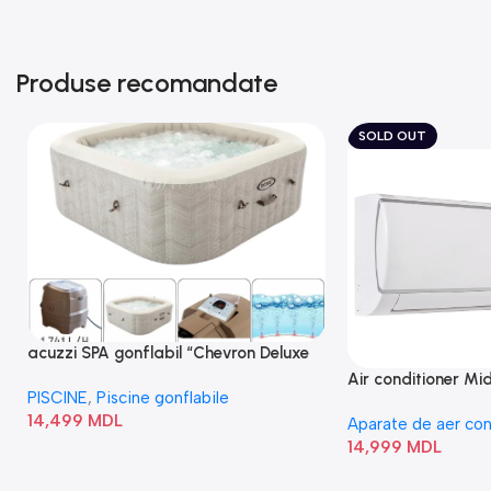
Produse recomandate
SOLD OUT
acuzzi SPA gonflabil “Chevron Deluxe
Square Bubble” 28446
Air conditioner M
PISCINE
,
Piscine gonflabile
I/AF6-18N1C0-O
14,499
MDL
Aparate de aer con
14,999
MDL