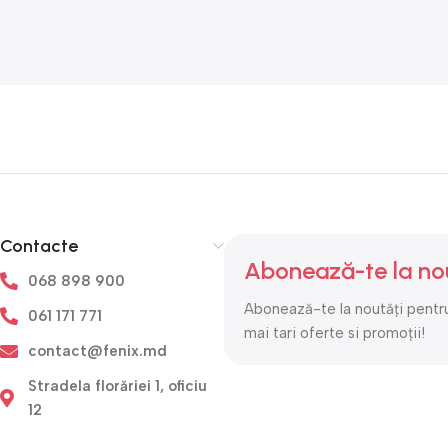
Contacte
Abonează-te la no
068 898 900
Abonează-te la noutăți pentru
061 171 771
mai tari oferte si promoții!
contact@fenix.md
Stradela florăriei 1, oficiu
12