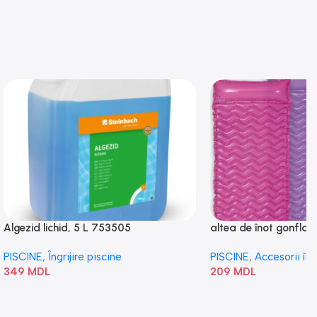
Algezid lichid, 5 L 753505
altea de înot gonflabi
„Val” 58807
PISCINE
,
Îngrijire piscine
PISCINE
,
Accesorii în
349
MDL
209
MDL