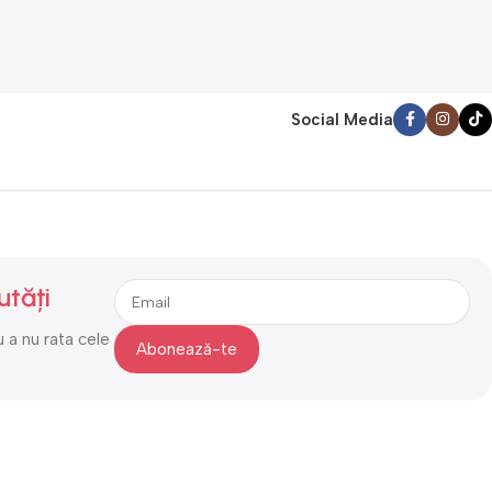
Social Media
utăți
 a nu rata cele