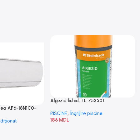
Algezid lichid, 1 L 753501
idea AF6-18N1C0-
PISCINE
,
Îngrijire piscine
186
MDL
diționat