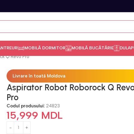
ANTREURI
MOBILĂ DORMITOR
MOBILĂ BUCĂTĂRIE
DULAP
ock Q Revo Pro
Livrare în toată Moldova
Aspirator Robot Roborock Q Rev
Pro
Codul produsului:
24823
15,999
MDL