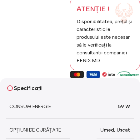
ATENȚIE !
Disponibilitatea, prețul și
caracteristicile
produsului este necesar
să le verificați la
consultanții companiei
FENIX.MD
Specificații
CONSUM ENERGIE
59 W
OPȚIUNI DE CURĂȚARE
Umed
,
Uscat