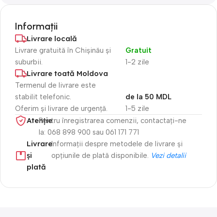
Informații
Livrare locală
Livrare gratuită în Chișinău și
Gratuit
suburbii.
1-2 zile
Livrare toată Moldova
Termenul de livrare este
stabilit telefonic.
de la 50 MDL
Oferim și livrare de urgență.
1-5 zile
Atenție​
Pentru înregistrarea comenzii, contactați-ne
la: 068 898 900 sau 061 171 771
Livrare
Informații despre metodele de livrare și
și
opțiunile de plată disponibile.
Vezi detalii
plată