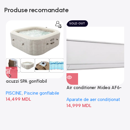
Produse recomandate
SOLD OUT
acuzzi SPA gonflabil
A
“Chevron Deluxe Square
Air conditioner Midea AF6-
PISCINE
,
Piscine gonflabile
P
Bubble” 28446
18N1C0-I/AF6-18N1C0-O
14,499
MDL
1
Aparate de aer condiționat
14,999
MDL