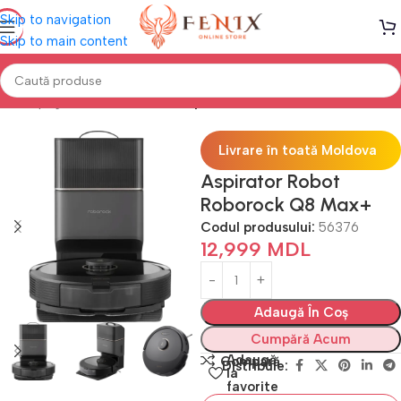
Skip to navigation
Skip to main content
Prima pagină
Electrocasnice
Aspiratoare
Livrare în toată Moldova
Aspirator Robot
Roborock Q8 Max+
Codul produsului:
56376
12,999
MDL
Adaugă În Coș
Cumpără Acum
Adaugă
Compară
Distribuie:
la
favorite