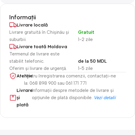
Informații
Livrare locală
Livrare gratuită în Chișinău și
Gratuit
suburbii.
1-2 zile
Livrare toată Moldova
Termenul de livrare este
stabilit telefonic.
de la 50 MDL
Oferim și livrare de urgență.
1-5 zile
Atenție​
Pentru înregistrarea comenzii, contactați-ne
la: 068 898 900 sau 061 171 771
Livrare
Informații despre metodele de livrare și
și
opțiunile de plată disponibile.
Vezi detalii
plată