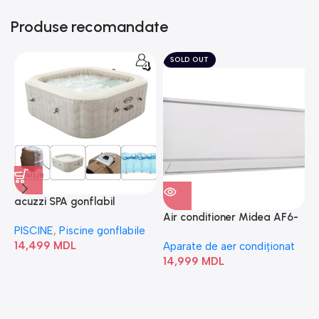
Produse recomandate
SOLD OUT
acuzzi SPA gonflabil
A
“Chevron Deluxe Square
Air conditioner Midea AF6-
PISCINE
,
Piscine gonflabile
P
Bubble” 28446
18N1C0-I/AF6-18N1C0-O
14,499
MDL
1
Aparate de aer condiționat
14,999
MDL