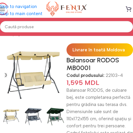
Skip to navigation
Skip to main content
Prima pagină
Mobilă TERASĂ & GRĂDINĂ
Balansoare Terasă
Livrare în toată Moldova
Balansoar RODOS
MB0001
Codul produsului:
22103-4
1,595
MDL
Balansoar RODOS, de culoare
bej, este completarea perfectă
pentru grădina sau terasa dvs.
Dimensiunile sale sunt de
110x172x155 cm, oferind spațiu și
confort pentru trei persoane.