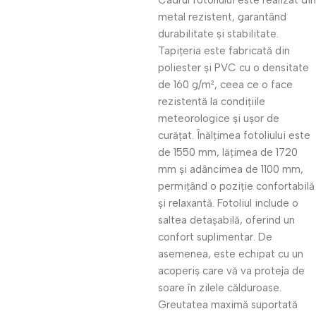
Cadrul fotoliului este realizat din
metal rezistent, garantând
durabilitate și stabilitate.
Tapițeria este fabricată din
poliester și PVC cu o densitate
de 160 g/m², ceea ce o face
rezistentă la condițiile
meteorologice și ușor de
curățat. Înălțimea fotoliului este
de 1550 mm, lățimea de 1720
mm și adâncimea de 1100 mm,
permițând o poziție confortabilă
și relaxantă. Fotoliul include o
saltea detașabilă, oferind un
confort suplimentar. De
asemenea, este echipat cu un
acoperiș care vă va proteja de
soare în zilele călduroase.
Greutatea maximă suportată