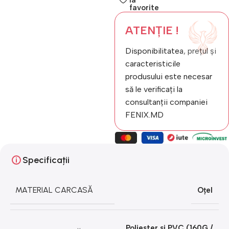
la
favorite
ATENȚIE !
Disponibilitatea, prețul și
caracteristicile
produsului este necesar
să le verificați la
consultanții companiei
FENIX.MD
Specificații
MATERIAL CARCASĂ
Oțel
Poliester si PVC (160G /