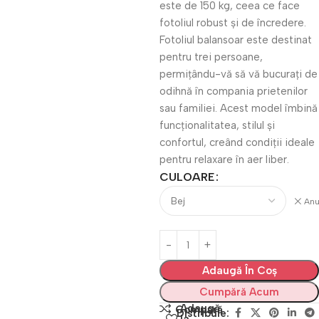
este de 150 kg, ceea ce face
fotoliul robust și de încredere.
Fotoliul balansoar este destinat
pentru trei persoane,
permițându-vă să vă bucurați de
odihnă în compania prietenilor
sau familiei. Acest model îmbină
funcționalitatea, stilul și
confortul, creând condiții ideale
pentru relaxare în aer liber.
CULOARE
Anu
Adaugă În Coș
Cumpără Acum
Adaugă
Compară
Distribuie: