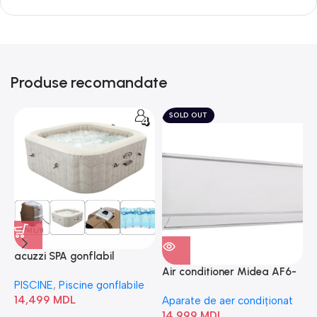
Produse recomandate
SOLD OUT
acuzzi SPA gonflabil
A
“Chevron Deluxe Square
Air conditioner Midea AF6-
PISCINE
,
Piscine gonflabile
P
Bubble” 28446
18N1C0-I/AF6-18N1C0-O
14,499
MDL
1
Aparate de aer condiționat
14,999
MDL