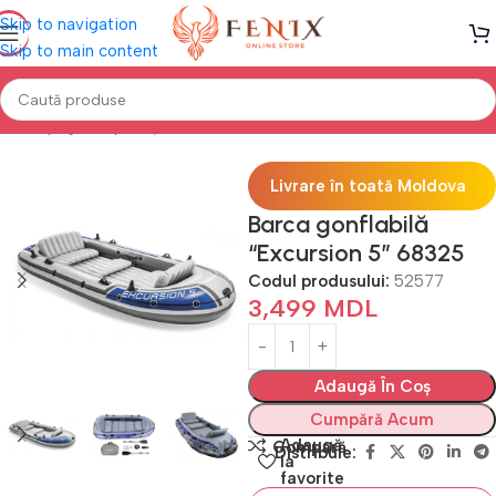
Skip to navigation
Skip to main content
Prima pagină
Sport și Aer liber
Bărci
Livrare în toată Moldova
Barca gonflabilă
“Excursion 5” 68325
Codul produsului:
52577
3,499
MDL
Adaugă În Coș
Cumpără Acum
Adaugă
Compară
Distribuie:
la
favorite