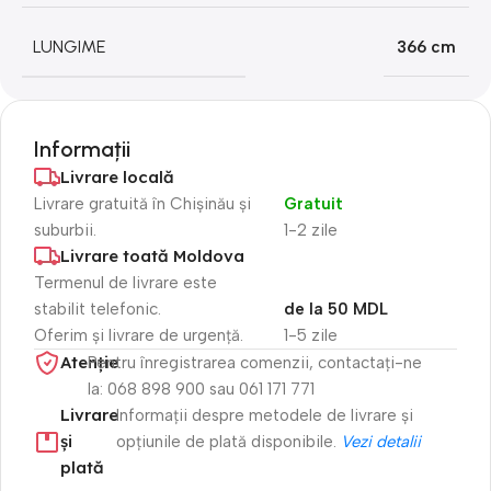
LUNGIME
366 cm
Informații
Livrare locală
Livrare gratuită în Chișinău și
Gratuit
suburbii.
1-2 zile
Livrare toată Moldova
Termenul de livrare este
stabilit telefonic.
de la 50 MDL
Oferim și livrare de urgență.
1-5 zile
Atenție​
Pentru înregistrarea comenzii, contactați-ne
la: 068 898 900 sau 061 171 771
Livrare
Informații despre metodele de livrare și
și
opțiunile de plată disponibile.
Vezi detalii
plată