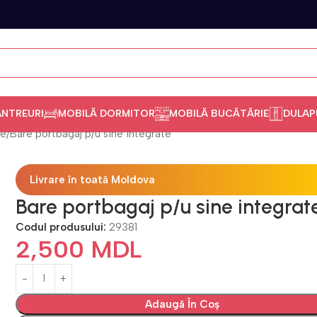
ANTREURI
MOBILĂ DORMITOR
MOBILĂ BUCĂTĂRIE
DULAP
te
Bare portbagaj p/u sine integrate
Livrare în toată Moldova
Bare portbagaj p/u sine integrat
Codul produsului:
29381
2,500
MDL
Adaugă În Coș