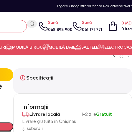
Logare / Înregistrare
Despre Noi
Contacte
Favori
Sună:
Sună:
0
MD
0
ite
068 898 900
061 171 771
URI
MOBILĂ BIROU
MOBILĂ BAIE
SALTELE
ELECTROCAS
Specificații
e
Informații
Livrare locală
1-2 zile
Gratuit
Livrare gratuită în Chișinău
și suburbii.