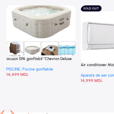
SOLD OUT
acuzzi SPA gonflabil “Chevron Deluxe
Square Bubble” 28446
Air conditioner M
PISCINE
,
Piscine gonflabile
I/AF6-18N1C0-O
14,499
MDL
Aparate de aer con
14,999
MDL