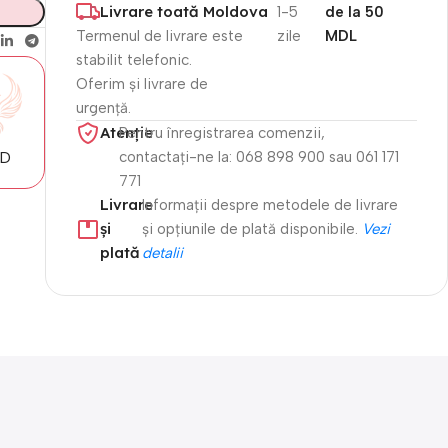
Livrare toată Moldova
1-5
de la 50
Termenul de livrare este
zile
MDL
stabilit telefonic.
Oferim și livrare de
urgență.
Atenție​
Pentru înregistrarea comenzii,
MD
contactați-ne la: 068 898 900 sau 061 171
771
Livrare
Informații despre metodele de livrare
și
și opțiunile de plată disponibile.
Vezi
plată
detalii