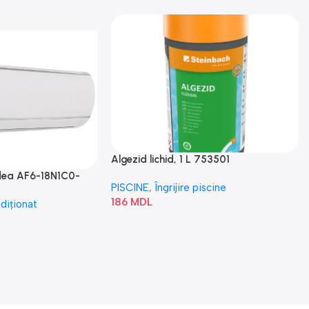
Algezid lichid, 1 L 753501
idea AF6-18N1C0-
PISCINE
,
Îngrijire piscine
186
MDL
diționat