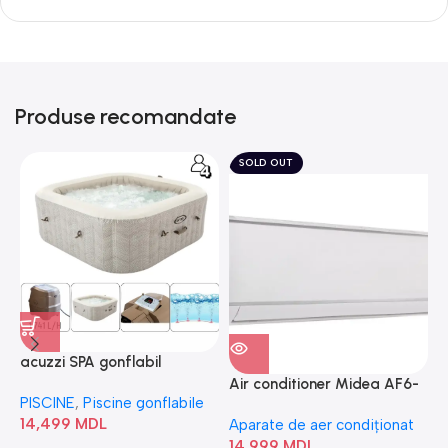
Produse recomandate
SOLD OUT
acuzzi SPA gonflabil
A
“Chevron Deluxe Square
Air conditioner Midea AF6-
PISCINE
,
Piscine gonflabile
P
Bubble” 28446
18N1C0-I/AF6-18N1C0-O
14,499
MDL
1
Aparate de aer condiționat
14,999
MDL