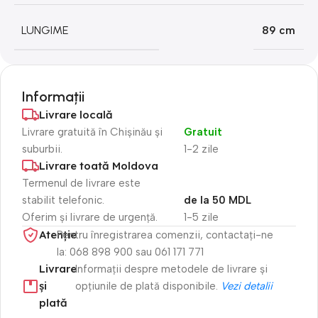
LUNGIME
89 cm
Informații
Livrare locală
Livrare gratuită în Chișinău și
Gratuit
suburbii.
1-2 zile
Livrare toată Moldova
Termenul de livrare este
stabilit telefonic.
de la 50 MDL
Oferim și livrare de urgență.
1-5 zile
Atenție​
Pentru înregistrarea comenzii, contactați-ne
la: 068 898 900 sau 061 171 771
Livrare
Informații despre metodele de livrare și
și
opțiunile de plată disponibile.
Vezi detalii
plată