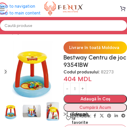
Skip to navigation
Skip to main content
Prima pagină
PISCINE
Jucării
Livrare în toată Moldova
Bestway Centru de joc
93541BW
Codul produsului:
82273
404
MDL
Adaugă În Coș
Cumpără Acum
Adaugă
Compară
Distribuie:
la
favorite