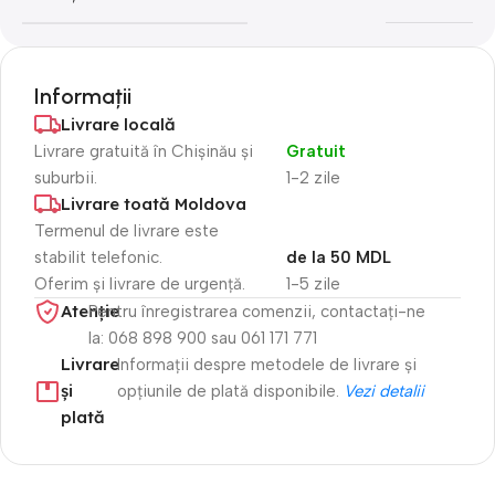
Informații
Livrare locală
Livrare gratuită în Chișinău și
Gratuit
suburbii.
1-2 zile
Livrare toată Moldova
Termenul de livrare este
stabilit telefonic.
de la 50 MDL
Oferim și livrare de urgență.
1-5 zile
Atenție​
Pentru înregistrarea comenzii, contactați-ne
la: 068 898 900 sau 061 171 771
Livrare
Informații despre metodele de livrare și
și
opțiunile de plată disponibile.
Vezi detalii
plată