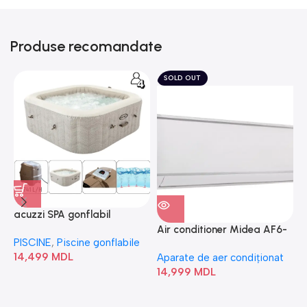
Produse recomandate
SOLD OUT
acuzzi SPA gonflabil
A
“Chevron Deluxe Square
Air conditioner Midea AF6-
PISCINE
,
Piscine gonflabile
P
Bubble” 28446
18N1C0-I/AF6-18N1C0-O
14,499
MDL
1
Aparate de aer condiționat
14,999
MDL