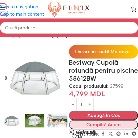
Skip to navigation
Skip to main content
Prima pagină
PISCINE
Îngrijire piscine
Livrare în toată Moldova
Bestway Cupolă
rotundă pentru piscine
58612BW
Codul produsului:
37598
4,799
MDL
Adaugă În Coș
Cumpără Acum
Adaugă
Compară
Distribuie:
la