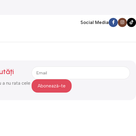
Social Media
utăți
 a nu rata cele