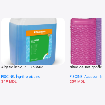
Algezid lichid, 5 L 753505
altea de înot gonflabi
„Val” 58807
PISCINE
,
Îngrijire piscine
PISCINE
,
Accesorii în
349
MDL
209
MDL