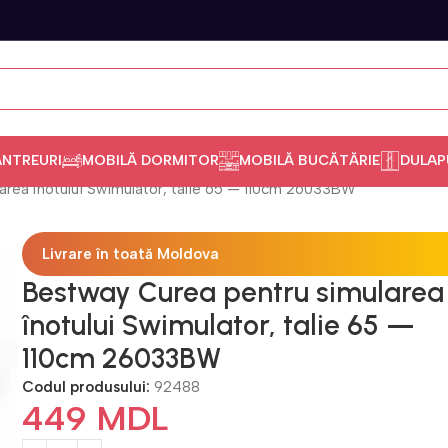
ANTREURI
MOBILĂ DORMITOR
MOBILĂ BUCĂTĂRIE
DULAP
area înotului Swimulator, talie 65 — 110cm 26033BW
Livrare în toată Moldova
Bestway Curea pentru simularea
înotului Swimulator, talie 65 —
110cm 26033BW
Codul produsului:
92488
449
MDL