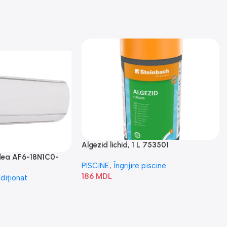
Algezid lichid, 1 L 753501
idea AF6-18N1C0-
PISCINE
,
Îngrijire piscine
186
MDL
diționat