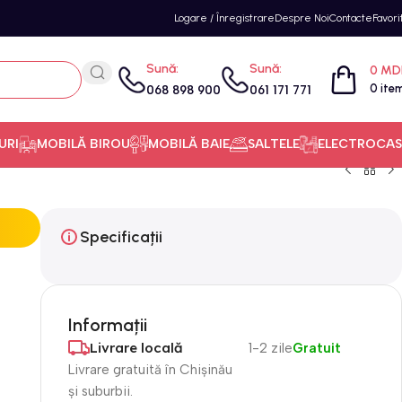
Logare / Înregistrare
Despre Noi
Contacte
Favori
Sună:
Sună:
0
MD
0
ite
068 898 900
061 171 771
URI
MOBILĂ BIROU
MOBILĂ BAIE
SALTELE
ELECTROCAS
Specificații
Informații
Livrare locală
1-2 zile
Gratuit
Livrare gratuită în Chișinău
și suburbii.