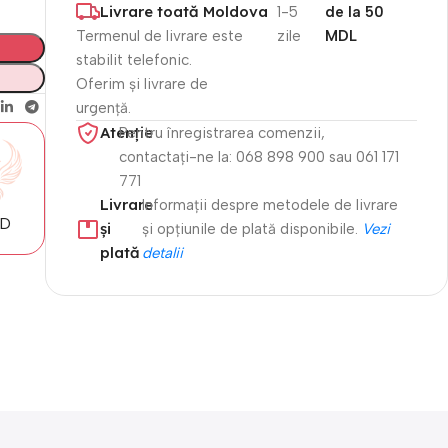
Livrare toată Moldova
1-5
de la 50
Termenul de livrare este
zile
MDL
stabilit telefonic.
Oferim și livrare de
urgență.
Atenție​
Pentru înregistrarea comenzii,
contactați-ne la: 068 898 900 sau 061 171
771
Livrare
Informații despre metodele de livrare
MD
și
și opțiunile de plată disponibile.
Vezi
plată
detalii