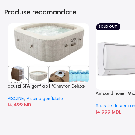
Produse recomandate
SOLD OUT
acuzzi SPA gonflabil “Chevron Deluxe
Square Bubble” 28446
Air conditioner M
PISCINE
,
Piscine gonflabile
I/AF6-18N1C0-O
14,499
MDL
Aparate de aer con
14,999
MDL