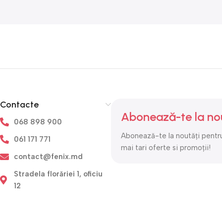
Contacte
Abonează-te la no
068 898 900
Abonează-te la noutăți pentru
061 171 771
mai tari oferte si promoții!
contact@fenix.md
Stradela florăriei 1, oficiu
12