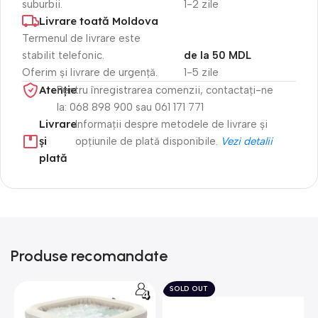
suburbii.
1-2 zile
Livrare toată Moldova
Termenul de livrare este
stabilit telefonic.
de la 50 MDL
Oferim și livrare de urgență.
1-5 zile
Atenție​
Pentru înregistrarea comenzii, contactați-ne
la: 068 898 900 sau 061 171 771
Livrare
Informații despre metodele de livrare și
și
opțiunile de plată disponibile.
Vezi detalii
plată
Produse recomandate
SOLD OUT