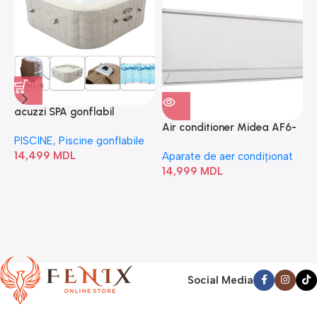
acuzzi SPA gonflabil
A
“Chevron Deluxe Square
Air conditioner Midea AF6-
PISCINE
,
Piscine gonflabile
P
Bubble” 28446
18N1C0-I/AF6-18N1C0-O
14,499
MDL
1
Aparate de aer condiționat
14,999
MDL
Social Media