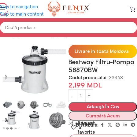
Skip to navigation
Skip to main content
Prima pagină
PISCINE
Îngrijire piscine
Livrare în toată Moldova
Bestway Filtru-Pompa
58870BW
Codul produsului:
33468
2,199
MDL
Adaugă În Coș
Cumpără Acum
Adaugă
Compară
Distribuie:
la
favorite