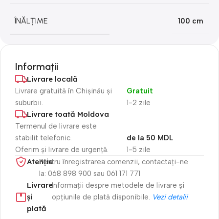
ÎNĂLȚIME
100 cm
Informații
Livrare locală
Livrare gratuită în Chișinău și
Gratuit
suburbii.
1-2 zile
Livrare toată Moldova
Termenul de livrare este
stabilit telefonic.
de la 50 MDL
Oferim și livrare de urgență.
1-5 zile
Atenție​
Pentru înregistrarea comenzii, contactați-ne
la: 068 898 900 sau 061 171 771
Livrare
Informații despre metodele de livrare și
și
opțiunile de plată disponibile.
Vezi detalii
plată