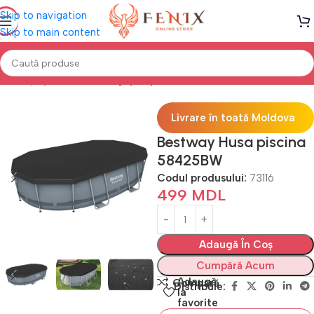
Skip to navigation
Skip to main content
Prima pagină
PISCINE
Îngrijire piscine
Livrare în toată Moldova
Bestway Husa piscina
58425BW
Codul produsului:
73116
499
MDL
Adaugă În Coș
Cumpără Acum
Adaugă
Compară
Distribuie:
la
favorite