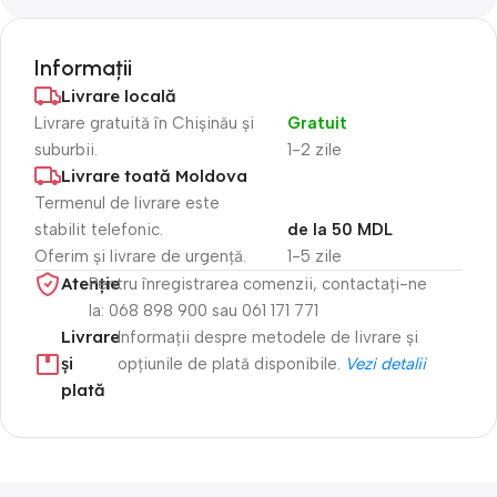
Informații
Livrare locală
Livrare gratuită în Chișinău și
Gratuit
suburbii.
1-2 zile
Livrare toată Moldova
Termenul de livrare este
stabilit telefonic.
de la 50 MDL
Oferim și livrare de urgență.
1-5 zile
Atenție​
Pentru înregistrarea comenzii, contactați-ne
la: 068 898 900 sau 061 171 771
Livrare
Informații despre metodele de livrare și
și
opțiunile de plată disponibile.
Vezi detalii
plată