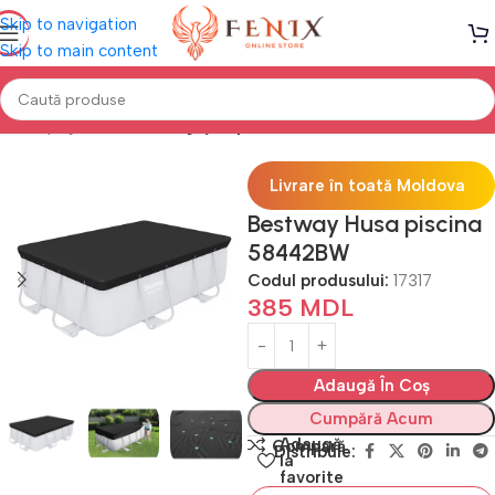
Skip to navigation
Skip to main content
Prima pagină
PISCINE
Îngrijire piscine
Livrare în toată Moldova
Bestway Husa piscina
58442BW
Codul produsului:
17317
385
MDL
Adaugă În Coș
Cumpără Acum
Adaugă
Compară
Distribuie:
la
favorite