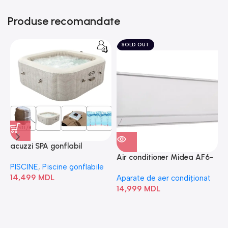
Produse recomandate
SOLD OUT
acuzzi SPA gonflabil
A
“Chevron Deluxe Square
Air conditioner Midea AF6-
PISCINE
,
Piscine gonflabile
P
Bubble” 28446
18N1C0-I/AF6-18N1C0-O
14,499
MDL
1
Aparate de aer condiționat
14,999
MDL