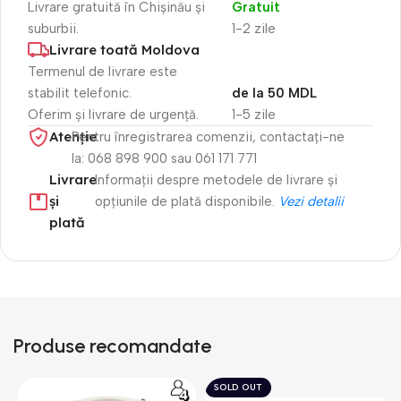
Livrare gratuită în Chișinău și
Gratuit
suburbii.
1-2 zile
Livrare toată Moldova
Termenul de livrare este
stabilit telefonic.
de la 50 MDL
Oferim și livrare de urgență.
1-5 zile
Atenție​
Pentru înregistrarea comenzii, contactați-ne
la: 068 898 900 sau 061 171 771
Livrare
Informații despre metodele de livrare și
și
opțiunile de plată disponibile.
Vezi detalii
plată
Produse recomandate
SOLD OUT