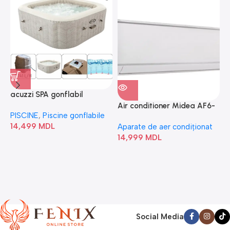
acuzzi SPA gonflabil
A
“Chevron Deluxe Square
Air conditioner Midea AF6-
PISCINE
,
Piscine gonflabile
P
Bubble” 28446
18N1C0-I/AF6-18N1C0-O
14,499
MDL
1
Aparate de aer condiționat
14,999
MDL
Social Media