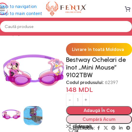
Skip to navigation
Skip to main content
Prima pagină
PISCINE
Accesorii înot
Livrare în toată Moldova
Bestway Ochelari de
înot „Mini Mouse”
9102TBW
Codul produsului:
62397
148
MDL
Adaugă În Coș
Cumpără Acum
Adaugă
Compară
Distribuie:
la