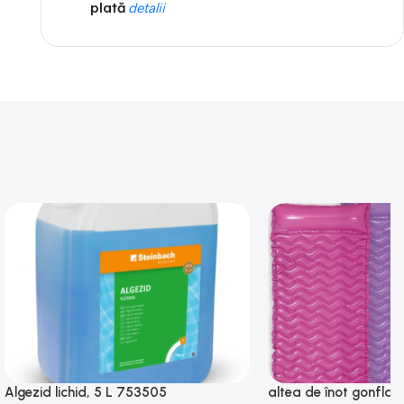
plată
detalii
Algezid lichid, 5 L 753505
altea de înot gonflabi