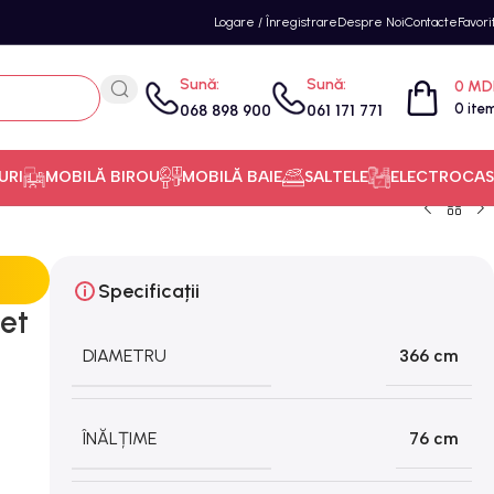
Logare / Înregistrare
Despre Noi
Contacte
Favori
Sună:
Sună:
0
MD
0
ite
068 898 900
061 171 771
URI
MOBILĂ BIROU
MOBILĂ BAIE
SALTELE
ELECTROCAS
Specificații
Set
DIAMETRU
366 cm
ÎNĂLȚIME
76 cm