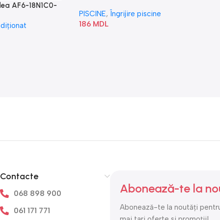
idea AF6-18N1C0-
PISCINE
,
Îngrijire piscine
186
MDL
diționat
Contacte
Abonează-te la no
068 898 900
Abonează-te la noutăți pentru
061 171 771
mai tari oferte si promoții!