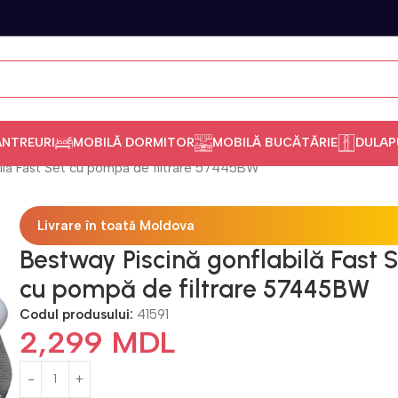
ANTREURI
MOBILĂ DORMITOR
MOBILĂ BUCĂTĂRIE
DULAP
ilă Fast Set cu pompă de filtrare 57445BW
Livrare în toată Moldova
Bestway Piscină gonflabilă Fast 
cu pompă de filtrare 57445BW
Codul produsului:
41591
2,299
MDL