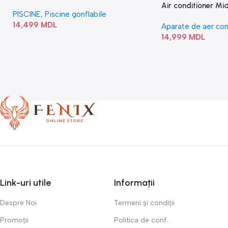
Square Bubble” 28446
Air conditioner M
PISCINE
,
Piscine gonflabile
I/AF6-18N1C0-O
14,499
MDL
Aparate de aer con
14,999
MDL
Link-uri utile
Informații
Despre Noi
Termeni și condiții
Promoții
Politica de conf.