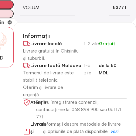
VOLUM
5377 l
Informații
Livrare locală
1-2 zile
Gratuit
Livrare gratuită în Chișinău
MD
și suburbii.
Livrare toată Moldova
1-5
de la 50
Termenul de livrare este
zile
MDL
stabilit telefonic.
Oferim și livrare de
urgență.
Atenție​
Pentru înregistrarea comenzii,
contactați-ne la: 068 898 900 sau 061 171
771
Livrare
Informații despre metodele de livrare
și
și opțiunile de plată disponibile.
Vezi