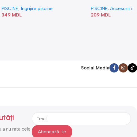
„Val” 58807
PISCINE
,
Îngrijire piscine
PISCINE
,
Accesorii în
349
MDL
209
MDL
Social Media
utăți
 a nu rata cele