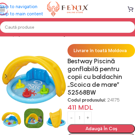
Skip to navigation
Skip to main content
Prima pagină
PISCINE
Piscine gonflabile
Livrare în toată Moldova
Bestway Piscină
gonflabilă pentru
copii cu baldachin
„Scoica de mare”
52568BW
Codul produsului:
24175
411
MDL
Adaugă În Coș