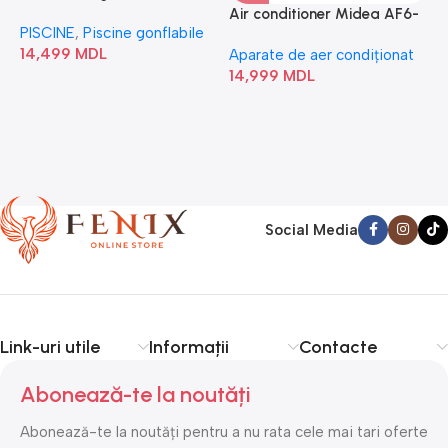
“Chevron Deluxe Square
Air conditioner Midea AF6-
PISCINE
,
Piscine gonflabile
P
Bubble” 28446
18N1C0-I/AF6-18N1C0-O
14,499
MDL
1
Aparate de aer condiționat
14,999
MDL
Social Media
Link-uri utile
Informații
Contacte
Abonează-te la noutăți
Abonează-te la noutăți pentru a nu rata cele mai tari oferte