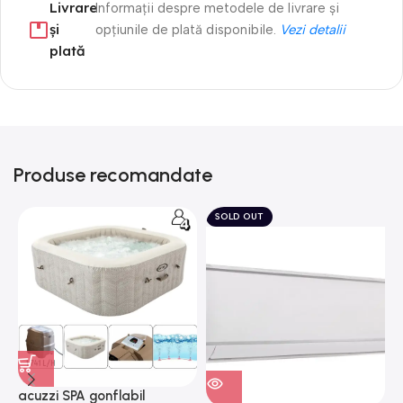
Livrare
Informații despre metodele de livrare și
și
opțiunile de plată disponibile.
Vezi detalii
plată
Produse recomandate
SOLD OUT
acuzzi SPA gonflabil
A