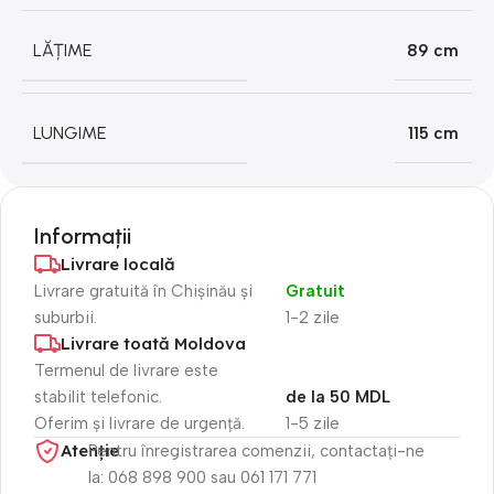
LĂȚIME
89 cm
LUNGIME
115 cm
Informații
Livrare locală
Livrare gratuită în Chișinău și
Gratuit
suburbii.
1-2 zile
Livrare toată Moldova
Termenul de livrare este
stabilit telefonic.
de la 50 MDL
Oferim și livrare de urgență.
1-5 zile
Atenție​
Pentru înregistrarea comenzii, contactați-ne
la: 068 898 900 sau 061 171 771