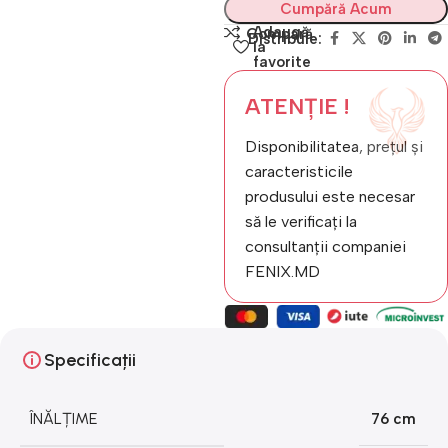
Cumpără Acum
Adaugă
Compară
Distribuie:
la
favorite
ATENȚIE !
Disponibilitatea, prețul și
caracteristicile
produsului este necesar
să le verificați la
consultanții companiei
FENIX.MD
Specificații
ÎNĂLȚIME
76 cm