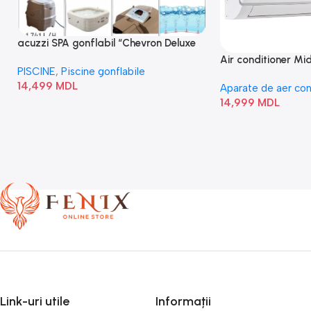
acuzzi SPA gonflabil “Chevron Deluxe
Square Bubble” 28446
Air conditioner M
PISCINE
,
Piscine gonflabile
I/AF6-18N1C0-O
14,499
MDL
Aparate de aer con
14,999
MDL
Link-uri utile
Informații