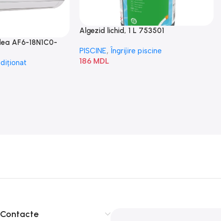
Algezid lichid, 1 L 753501
idea AF6-18N1C0-
PISCINE
,
Îngrijire piscine
186
MDL
diționat
Contacte