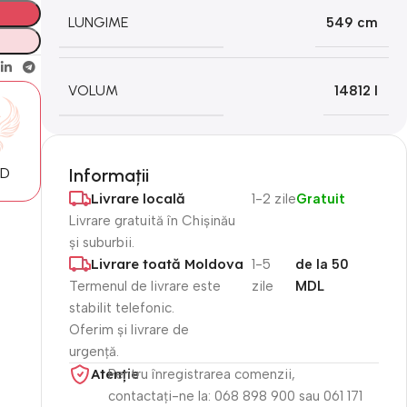
LUNGIME
549 cm
VOLUM
14812 l
MD
Informații
Livrare locală
1-2 zile
Gratuit
Livrare gratuită în Chișinău
și suburbii.
Livrare toată Moldova
1-5
de la 50
Termenul de livrare este
zile
MDL
stabilit telefonic.
Oferim și livrare de
urgență.
Atenție​
Pentru înregistrarea comenzii,
contactați-ne la: 068 898 900 sau 061 171