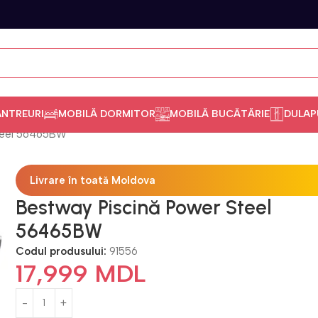
ANTREURI
MOBILĂ DORMITOR
MOBILĂ BUCĂTĂRIE
DULAP
Steel 56465BW
Livrare în toată Moldova
Bestway Piscină Power Steel
56465BW
Codul produsului:
91556
17,999
MDL