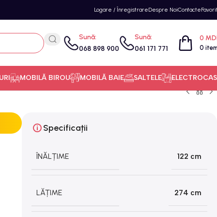
Logare / Înregistrare
Despre Noi
Contacte
Favori
Sună:
Sună:
0
MD
0
ite
068 898 900
061 171 771
URI
MOBILĂ BIROU
MOBILĂ BAIE
SALTELE
ELECTROCAS
Specificații
ÎNĂLȚIME
122 cm
LĂȚIME
274 cm