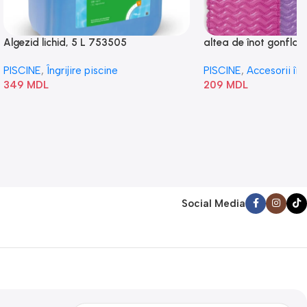
Algezid lichid, 5 L 753505
altea de înot gonflabi
„Val” 58807
PISCINE
,
Îngrijire piscine
PISCINE
,
Accesorii în
349
MDL
209
MDL
Social Media