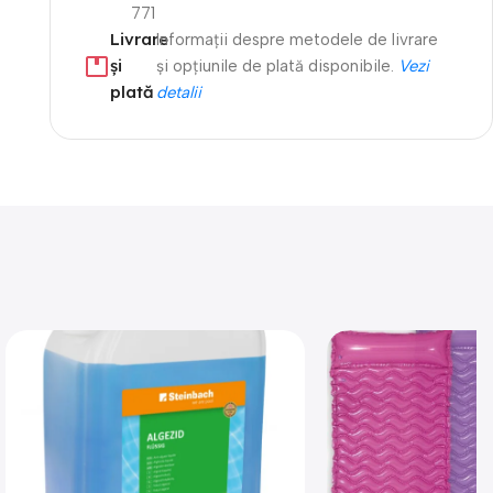
771
Livrare
Informații despre metodele de livrare
și
și opțiunile de plată disponibile.
Vezi
plată
detalii