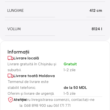
LUNGIME
412 cm
VOLUM
8124 l
Informații
Livrare locală
Livrare gratuită în Chișinău și
Gratuit
suburbii.
1-2 zile
Livrare toată Moldova
Termenul de livrare este
stabilit telefonic.
de la 50 MDL
Oferim și livrare de urgență.
1-5 zile
Atenție​
Pentru înregistrarea comenzii, contactați-ne
la: 068 898 900 sau 061 171 771