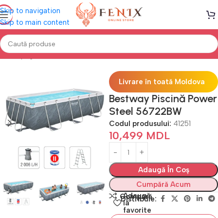
Skip to navigation
Skip to main content
Prima pagină
PISCINE
Piscine cu cadru
Livrare în toată Moldova
Bestway Piscină Power
Steel 56722BW
Codul produsului:
41251
10,499
MDL
Adaugă În Coș
Cumpără Acum
Adaugă
Compară
Distribuie:
la
favorite