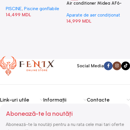
“Chevron Deluxe Square
Air conditioner Midea AF6-
PISCINE
,
Piscine gonflabile
P
Bubble” 28446
18N1C0-I/AF6-18N1C0-O
14,499
MDL
1
Aparate de aer condiționat
14,999
MDL
Social Media
Link-uri utile
Informații
Contacte
Abonează-te la noutăți
Abonează-te la noutăți pentru a nu rata cele mai tari oferte