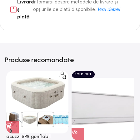
Livrare
Informații despre metodele de livrare și
și
opțiunile de plată disponibile.
Vezi detalii
plată
Produse recomandate
SOLD OUT
acuzzi SPA gonflabil
A