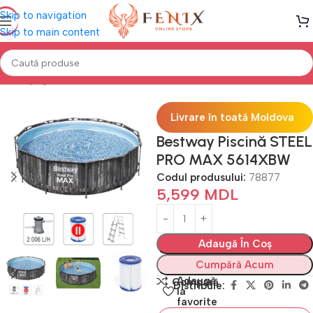
Skip to navigation
Skip to main content
Prima pagină
PISCINE
Piscine cu cadru
Livrare în toată Moldova
Bestway Piscină STEEL
PRO MAX 5614XBW
Codul produsului:
78877
5,599
MDL
Adaugă În Coș
Cumpără Acum
Adaugă
Compară
Distribuie:
la
favorite