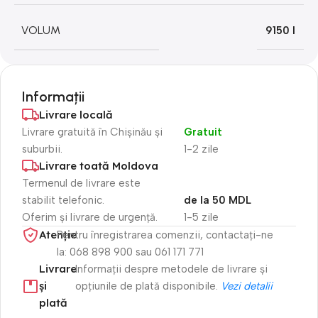
VOLUM
9150 l
Informații
Livrare locală
Livrare gratuită în Chișinău și
Gratuit
suburbii.
1-2 zile
Livrare toată Moldova
Termenul de livrare este
stabilit telefonic.
de la 50 MDL
Oferim și livrare de urgență.
1-5 zile
Atenție​
Pentru înregistrarea comenzii, contactați-ne
la: 068 898 900 sau 061 171 771
Livrare
Informații despre metodele de livrare și
și
opțiunile de plată disponibile.
Vezi detalii
plată