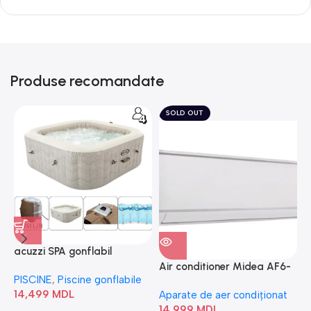
Produse recomandate
SOLD OUT
acuzzi SPA gonflabil
A
“Chevron Deluxe Square
Air conditioner Midea AF6-
PISCINE
,
Piscine gonflabile
P
Bubble” 28446
18N1C0-I/AF6-18N1C0-O
14,499
MDL
1
Aparate de aer condiționat
14,999
MDL