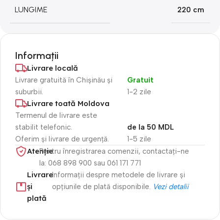
LUNGIME
220 cm
Informații
Livrare locală
Livrare gratuită în Chișinău și
Gratuit
suburbii.
1-2 zile
Livrare toată Moldova
Termenul de livrare este
stabilit telefonic.
de la 50 MDL
Oferim și livrare de urgență.
1-5 zile
Atenție​
Pentru înregistrarea comenzii, contactați-ne
la: 068 898 900 sau 061 171 771
Livrare
Informații despre metodele de livrare și
și
opțiunile de plată disponibile.
Vezi detalii
plată