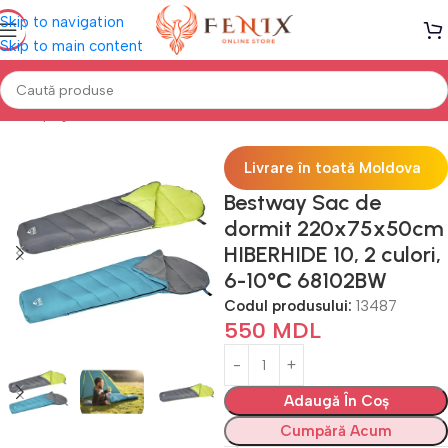
Skip to navigation
Skip to main content
Prima pagină
Mobilă TERASĂ & GRĂDINĂ
Corturi
Sac de Dormit
Livrare în toată Moldova
Bestway Sac de
dormit 220x75x50cm
HIBERHIDE 10, 2 culori,
6-10°С 68102BW
Codul produsului:
13487
550
MDL
Adaugă În Coș
Cumpără Acum