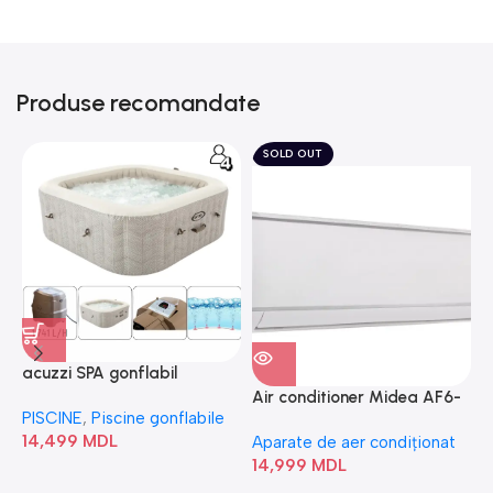
Produse recomandate
SOLD OUT
acuzzi SPA gonflabil
A
“Chevron Deluxe Square
Air conditioner Midea AF6-
PISCINE
,
Piscine gonflabile
P
Bubble” 28446
18N1C0-I/AF6-18N1C0-O
14,499
MDL
1
Aparate de aer condiționat
14,999
MDL