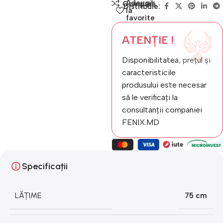
Adaugă
Compară
Distribuie:
la
favorite
ATENȚIE !
Disponibilitatea, prețul și
caracteristicile
produsului este necesar
să le verificați la
consultanții companiei
FENIX.MD
Specificații
LĂȚIME
75 cm