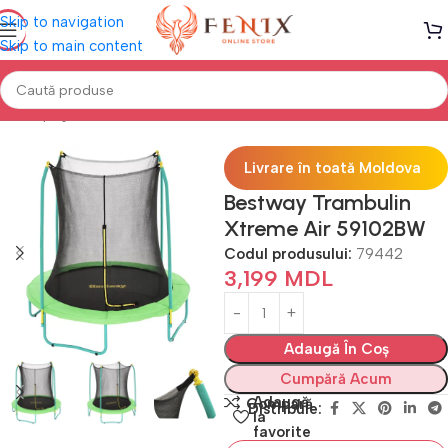
Skip to navigation
Skip to main content
Prima pagină
Mobilă TERASĂ & GRĂDINĂ
Trambuline
Livrare în toată Moldova
Bestway Trambulin
Xtreme Air 59102BW
Codul produsului:
79442
3,199
MDL
Adaugă În Coș
Cumpără Acum
Adaugă
Compară
Distribuie:
la
favorite