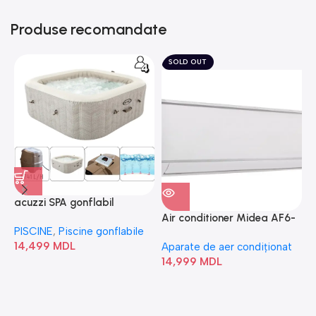
Produse recomandate
SOLD OUT
acuzzi SPA gonflabil
A
“Chevron Deluxe Square
Air conditioner Midea AF6-
PISCINE
,
Piscine gonflabile
P
Bubble” 28446
18N1C0-I/AF6-18N1C0-O
14,499
MDL
1
Aparate de aer condiționat
14,999
MDL