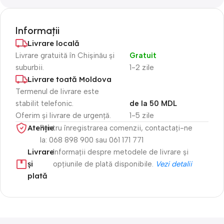
Informații
Livrare locală
Livrare gratuită în Chișinău și
Gratuit
suburbii.
1-2 zile
Livrare toată Moldova
Termenul de livrare este
stabilit telefonic.
de la 50 MDL
Oferim și livrare de urgență.
1-5 zile
Atenție​
Pentru înregistrarea comenzii, contactați-ne
la: 068 898 900 sau 061 171 771
Livrare
Informații despre metodele de livrare și
și
opțiunile de plată disponibile.
Vezi detalii
plată