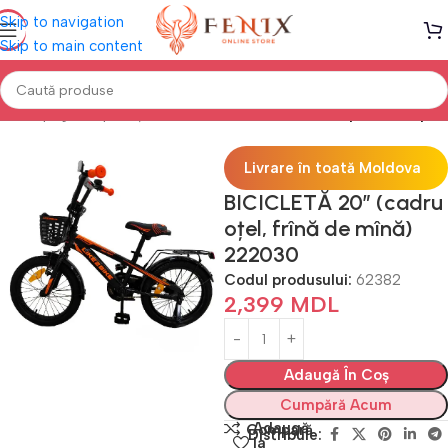
Skip to navigation
Skip to main content
Prima pagină
Sport și Aer liber
Biciclete
Biciclete pentru copii
Livrare în toată Moldova
BICICLETĂ 20″ (cadru
oțel, frînă de mînă)
222030
Codul produsului:
62382
2,399
MDL
Adaugă În Coș
Cumpără Acum
Adaugă
Compară
Distribuie:
la