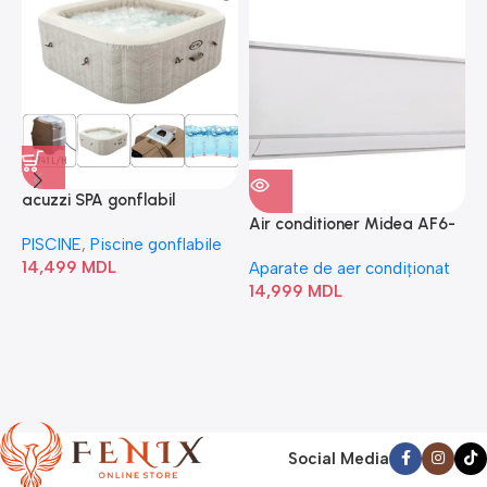
acuzzi SPA gonflabil
A
“Chevron Deluxe Square
Air conditioner Midea AF6-
PISCINE
,
Piscine gonflabile
P
Bubble” 28446
18N1C0-I/AF6-18N1C0-O
14,499
MDL
1
Aparate de aer condiționat
14,999
MDL
Social Media