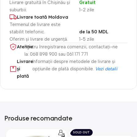
Livrare gratuită în Chișinău și
Gratuit
suburbii.
1-2 zile
Livrare toată Moldova
Termenul de livrare este
stabilit telefonic.
de la 50 MDL
Oferim și livrare de urgență.
1-5 zile
Atenție​
Pentru înregistrarea comenzii, contactați-ne
la: 068 898 900 sau 061 171 771
Livrare
Informații despre metodele de livrare și
și
opțiunile de plată disponibile.
Vezi detalii
plată
Produse recomandate
SOLD OUT