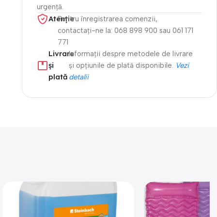
urgență.
Atenție​
Pentru înregistrarea comenzii,
contactați-ne la: 068 898 900 sau 061 171
771
Livrare
Informații despre metodele de livrare
și
și opțiunile de plată disponibile.
Vezi
plată
detalii