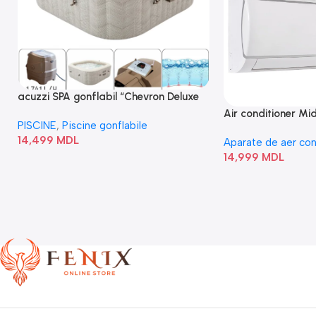
acuzzi SPA gonflabil “Chevron Deluxe
Square Bubble” 28446
Air conditioner M
PISCINE
,
Piscine gonflabile
I/AF6-18N1C0-O
14,499
MDL
Aparate de aer con
14,999
MDL