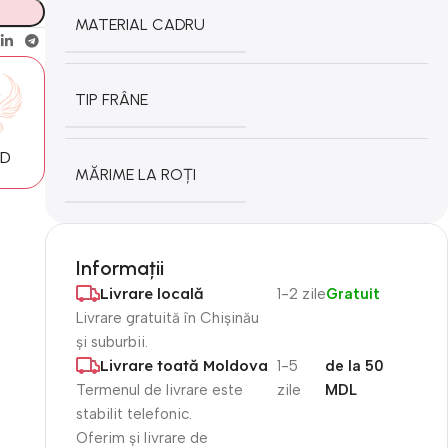
MATERIAL CADRU
TIP FRÂNE
MD
MĂRIME LA ROȚI
Informații
Livrare locală
1-2 zile
Gratuit
Livrare gratuită în Chișinău
și suburbii.
Livrare toată Moldova
1-5
de la 50
Termenul de livrare este
zile
MDL
stabilit telefonic.
Oferim și livrare de