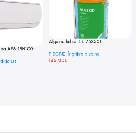
Algezid lichid, 1 L 753501
idea AF6-18N1C0-
PISCINE
,
Îngrijire piscine
186
MDL
diționat