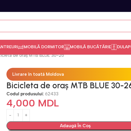
ANTREURI
MOBILĂ DORMITOR
MOBILĂ BUCĂTĂRIE
DULAP
cicleta de oraș MTB BLUE 30-26
Livrare în toată Moldova
Bicicleta de oraș MTB BLUE 30-2
Codul produsului:
62433
4,000
MDL
Adaugă În Coș