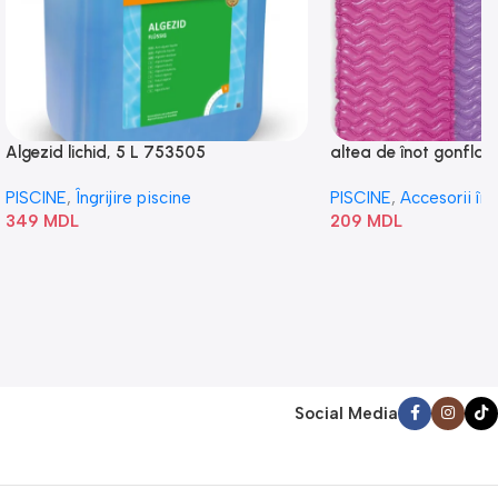
Algezid lichid, 5 L 753505
altea de înot gonflabi
„Val” 58807
PISCINE
,
Îngrijire piscine
PISCINE
,
Accesorii în
349
MDL
209
MDL
Social Media