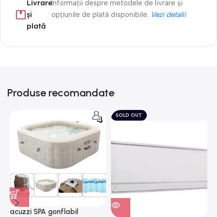
Livrare
Informații despre metodele de livrare și
și
opțiunile de plată disponibile.
Vezi detalii
plată
Produse recomandate
SOLD OUT
acuzzi SPA gonflabil
A