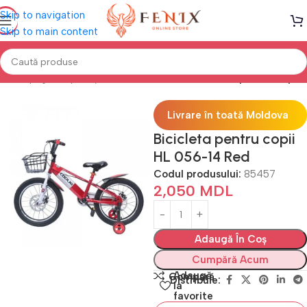
Skip to navigation
Skip to main content
Prima pagină
Sport și Aer liber
Biciclete
Biciclete pentru copii
Livrare în toată Moldova
Bicicleta pentru copii
HL 056-14 Red
Codul produsului:
85457
2,050
MDL
Adaugă În Coș
Cumpără Acum
Adaugă
Compară
Distribuie:
la
favorite