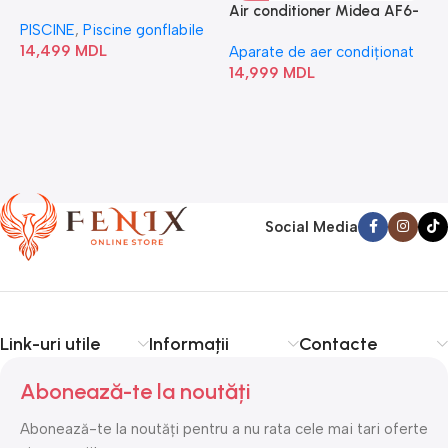
“Chevron Deluxe Square
Air conditioner Midea AF6-
PISCINE
,
Piscine gonflabile
P
Bubble” 28446
18N1C0-I/AF6-18N1C0-O
14,499
MDL
1
Aparate de aer condiționat
14,999
MDL
Social Media
Link-uri utile
Informații
Contacte
Abonează-te la noutăți
Abonează-te la noutăți pentru a nu rata cele mai tari oferte