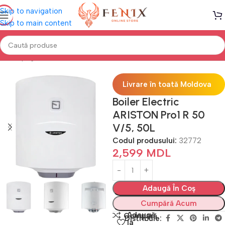
Skip to navigation
Skip to main content
Prima pagină
Electrocasnice
Boilere electrice
Livrare în toată Moldova
Boiler Electric
ARISTON Pro1 R 50
V/5, 50L
Codul produsului:
32772
2,599
MDL
Adaugă În Coș
Cumpără Acum
Adaugă
Compară
Distribuie:
la