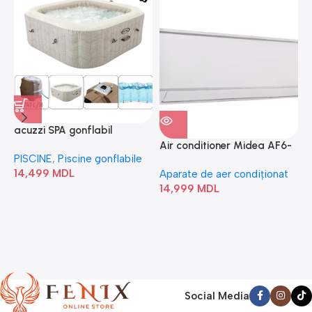
acuzzi SPA gonflabil
A
“Chevron Deluxe Square
Air conditioner Midea AF6-
PISCINE
,
Piscine gonflabile
P
Bubble” 28446
18N1C0-I/AF6-18N1C0-O
14,499
MDL
1
Aparate de aer condiționat
14,999
MDL
Social Media