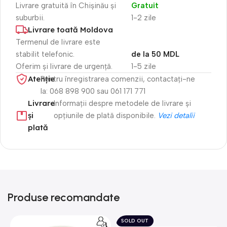
Livrare gratuită în Chișinău și
Gratuit
suburbii.
1-2 zile
Livrare toată Moldova
Termenul de livrare este
stabilit telefonic.
de la 50 MDL
Oferim și livrare de urgență.
1-5 zile
Atenție​
Pentru înregistrarea comenzii, contactați-ne
la: 068 898 900 sau 061 171 771
Livrare
Informații despre metodele de livrare și
și
opțiunile de plată disponibile.
Vezi detalii
plată
Produse recomandate
SOLD OUT