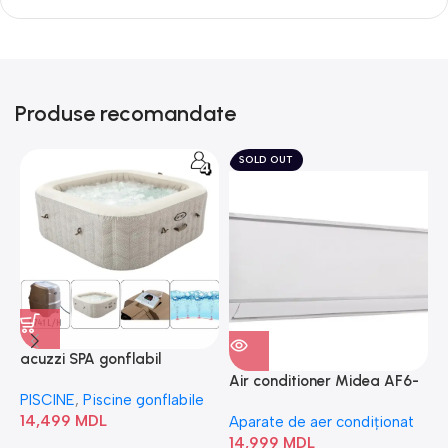
Produse recomandate
SOLD OUT
acuzzi SPA gonflabil
A
“Chevron Deluxe Square
Air conditioner Midea AF6-
PISCINE
,
Piscine gonflabile
P
Bubble” 28446
18N1C0-I/AF6-18N1C0-O
14,499
MDL
1
Aparate de aer condiționat
14,999
MDL