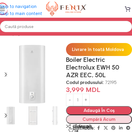
Skip to navigation
Skip to main content
Prima pagină
Electrocasnice
Boilere electrice
Livrare în toată Moldova
Boiler Electric
Electrolux EWH 50
AZR EEC, 50L
Codul produsului:
72195
3,999
MDL
Adaugă În Coș
Cumpără Acum
Adaugă
Compară
Distribuie:
la