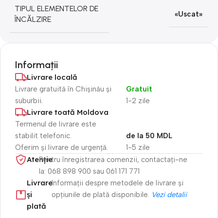
TIPUL ELEMENTELOR DE
«Uscat»
ÎNCĂLZIRE
Informații
Livrare locală
Livrare gratuită în Chișinău și
Gratuit
suburbii.
1-2 zile
Livrare toată Moldova
Termenul de livrare este
stabilit telefonic.
de la 50 MDL
Oferim și livrare de urgență.
1-5 zile
Atenție​
Pentru înregistrarea comenzii, contactați-ne
la: 068 898 900 sau 061 171 771
Livrare
Informații despre metodele de livrare și
și
opțiunile de plată disponibile.
Vezi detalii
plată