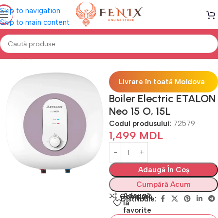
Skip to navigation
Skip to main content
Prima pagină
Electrocasnice
Boilere electrice
Livrare în toată Moldova
Boiler Electric ETALON
Neo 15 O, 15L
Codul produsului:
72579
1,499
MDL
Adaugă În Coș
Cumpără Acum
Adaugă
Compară
Distribuie:
la
favorite