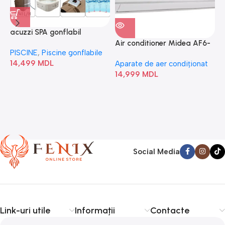
acuzzi SPA gonflabil
A
“Chevron Deluxe Square
Air conditioner Midea AF6-
PISCINE
,
Piscine gonflabile
P
Bubble” 28446
18N1C0-I/AF6-18N1C0-O
14,499
MDL
1
Aparate de aer condiționat
14,999
MDL
Social Media
Link-uri utile
Informații
Contacte