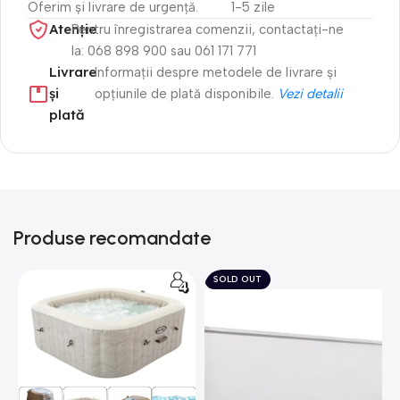
Oferim și livrare de urgență.
1-5 zile
Atenție​
Pentru înregistrarea comenzii, contactați-ne
la: 068 898 900 sau 061 171 771
Livrare
Informații despre metodele de livrare și
și
opțiunile de plată disponibile.
Vezi detalii
plată
Produse recomandate
SOLD OUT