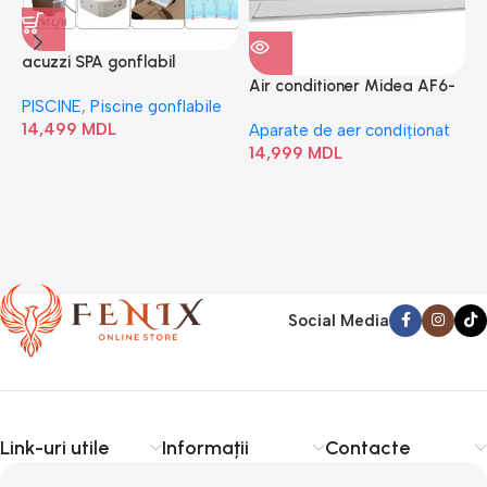
acuzzi SPA gonflabil
A
“Chevron Deluxe Square
Air conditioner Midea AF6-
PISCINE
,
Piscine gonflabile
P
Bubble” 28446
18N1C0-I/AF6-18N1C0-O
14,499
MDL
1
Aparate de aer condiționat
14,999
MDL
Social Media
Link-uri utile
Informații
Contacte