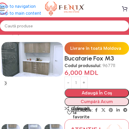
Skip to navigation
Skip to main content
Prima pagină
Mobilă BUCĂTĂRIE
Bucătării standard
Livrare în toată Moldova
Bucatarie Fox M3
Codul produsului:
967711
6,000
MDL
Adaugă În Coș
Cumpără Acum
Adaugă
Compară
Distribuie:
la
favorite