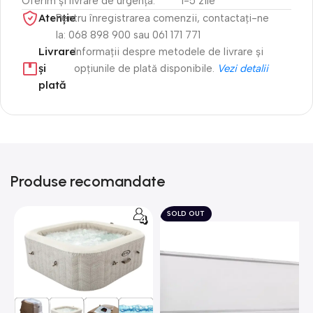
Oferim și livrare de urgență.
1-5 zile
Atenție​
Pentru înregistrarea comenzii, contactați-ne
la: 068 898 900 sau 061 171 771
Livrare
Informații despre metodele de livrare și
și
opțiunile de plată disponibile.
Vezi detalii
plată
Produse recomandate
SOLD OUT