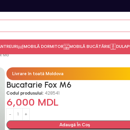
ANTREURI
MOBILĂ DORMITOR
MOBILĂ BUCĂTĂRIE
DULAP
ox M6
Livrare în toată Moldova
Bucatarie Fox M6
Codul produsului:
428541
6,000
MDL
Adaugă În Coș