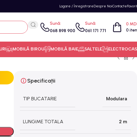
Logare / Înregistrare
Despre Noi
Contacte
Favori
Sună:
Sună:
0
MD
0
ite
068 898 900
061 171 771
URI
MOBILĂ BIROU
MOBILĂ BAIE
SALTELE
ELECTROCAS
Specificații
TIP BUCATARIE
Modulara
LUNGIME TOTALA
2 m