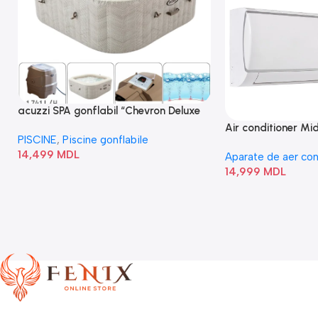
acuzzi SPA gonflabil “Chevron Deluxe
Square Bubble” 28446
Air conditioner M
PISCINE
,
Piscine gonflabile
I/AF6-18N1C0-O
14,499
MDL
Aparate de aer con
14,999
MDL