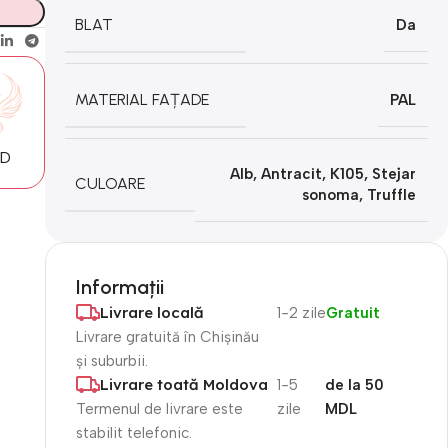
BLAT
Da
MATERIAL FAȚADE
PAL
MD
Alb
,
Antracit
,
K105
,
Stejar
CULOARE
sonoma
,
Truffle
Informații
Livrare locală
1-2 zile
Gratuit
Livrare gratuită în Chișinău
și suburbii.
Livrare toată Moldova
1-5
de la 50
Termenul de livrare este
zile
MDL
stabilit telefonic.