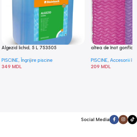
Algezid lichid, 5 L 753505
altea de înot gonflabi
„Val” 58807
PISCINE
,
Îngrijire piscine
PISCINE
,
Accesorii în
349
MDL
209
MDL
Social Media