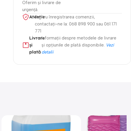
Oferim și livrare de
urgență.
Atenție​
Pentru înregistrarea comenzii,
contactați-ne la: 068 898 900 sau 061 171
771
Livrare
Informații despre metodele de livrare
și
și opțiunile de plată disponibile.
Vezi
plată
detalii