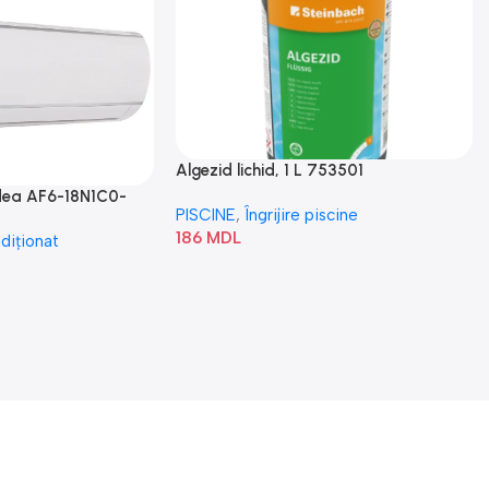
Algezid lichid, 1 L 753501
idea AF6-18N1C0-
PISCINE
,
Îngrijire piscine
186
MDL
diționat