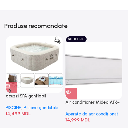
Produse recomandate
SOLD OUT
acuzzi SPA gonflabil
A
“Chevron Deluxe Square
Air conditioner Midea AF6-
PISCINE
,
Piscine gonflabile
P
Bubble” 28446
18N1C0-I/AF6-18N1C0-O
14,499
MDL
1
Aparate de aer condiționat
14,999
MDL