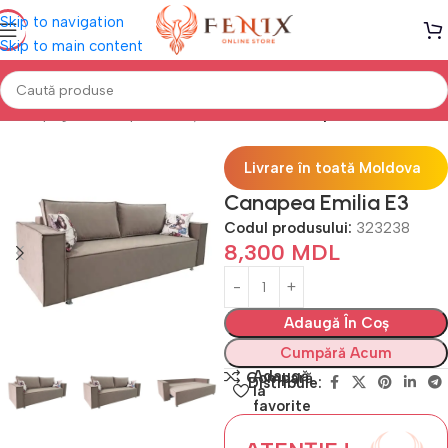
Skip to navigation
Skip to main content
Prima pagină
Canapele, Colțare & Fotolii
Canapele Extensibile
Livrare în toată Moldova
Canapea Emilia E3
Codul produsului:
323238
8,300
MDL
Adaugă În Coș
Cumpără Acum
Adaugă
Compară
Distribuie:
la
favorite