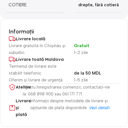
COTIERE
drepte
,
fără cotieră
Informații
Livrare locală
Livrare gratuită în Chișinău și
Gratuit
suburbii.
1-2 zile
Livrare toată Moldova
Termenul de livrare este
stabilit telefonic.
de la 50 MDL
Oferim și livrare de urgență.
1-5 zile
Atenție​
Pentru înregistrarea comenzii, contactați-ne
la: 068 898 900 sau 061 171 771
Livrare
Informații despre metodele de livrare și
și
opțiunile de plată disponibile.
Vezi detalii
plată