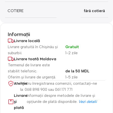
COTIERE
fără cotieră
Informații
Livrare locală
Livrare gratuită în Chișinău și
Gratuit
suburbii.
1-2 zile
Livrare toată Moldova
Termenul de livrare este
stabilit telefonic.
de la 50 MDL
Oferim și livrare de urgență.
1-5 zile
Atenție​
Pentru înregistrarea comenzii, contactați-ne
la: 068 898 900 sau 061 171 771
Livrare
Informații despre metodele de livrare și
și
opțiunile de plată disponibile.
Vezi detalii
plată