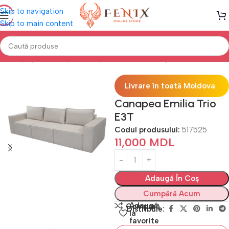
Skip to navigation
Skip to main content
Prima pagină
Canapele, Colțare & Fotolii
Canapele Extensibile
Livrare în toată Moldova
Canapea Emilia Trio
E3T
Codul produsului:
517525
11,000
MDL
Adaugă În Coș
Cumpără Acum
Adaugă
Compară
Distribuie:
la
favorite