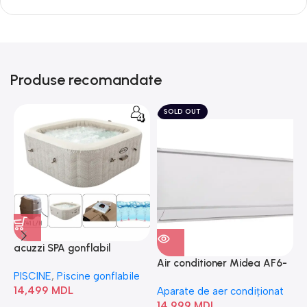
Produse recomandate
SOLD OUT
acuzzi SPA gonflabil
A
“Chevron Deluxe Square
Air conditioner Midea AF6-
PISCINE
,
Piscine gonflabile
P
Bubble” 28446
18N1C0-I/AF6-18N1C0-O
14,499
MDL
1
Aparate de aer condiționat
14,999
MDL