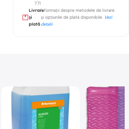
771
Livrare
Informații despre metodele de livrare
și
și opțiunile de plată disponibile.
Vezi
plată
detalii