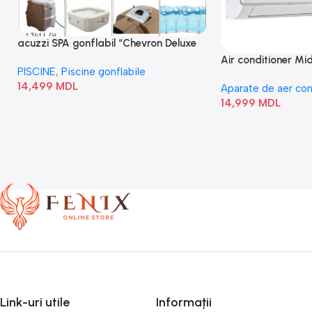
acuzzi SPA gonflabil “Chevron Deluxe
Square Bubble” 28446
Air conditioner M
PISCINE
,
Piscine gonflabile
I/AF6-18N1C0-O
14,499
MDL
Aparate de aer con
14,999
MDL
Link-uri utile
Informații