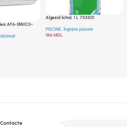
Algezid lichid, 1 L 753501
idea AF6-18N1C0-
PISCINE
,
Îngrijire piscine
186
MDL
diționat
Contacte