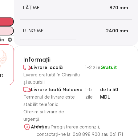
LĂȚIME
870 mm
LUNGIME
2400 mm
Informații
Livrare locală
1-2 zile
Gratuit
Livrare gratuită în Chișinău
MD
și suburbii.
Livrare toată Moldova
1-5
de la 50
Termenul de livrare este
zile
MDL
stabilit telefonic.
Oferim și livrare de
urgență.
Atenție​
Pentru înregistrarea comenzii,
contactați-ne la: 068 898 900 sau 061 171