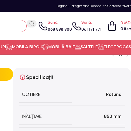
Logare / Înregistrare
Despre Noi
Contacte
Favori
Sună:
Sună:
0
MD
0
ite
068 898 900
061 171 771
URI
MOBILĂ BIROU
MOBILĂ BAIE
SALTELE
ELECTROCAS
Specificații
COTIERE
Rotund
ÎNĂLȚIME
850 mm