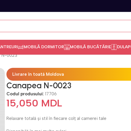
ANTREURI
MOBILĂ DORMITOR
MOBILĂ BUCĂTĂRIE
DULAP
 N-0023
Livrare în toată Moldova
Canapea N-0023
Codul produsului:
17706
15,050
MDL
Relaxare totală și stil în fiecare colț al camerei tale