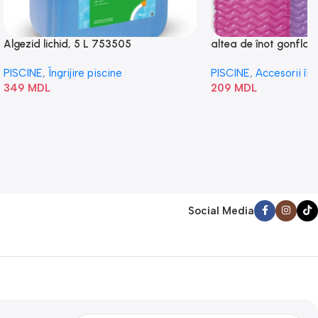
Algezid lichid, 5 L 753505
altea de înot gonflabi
„Val” 58807
PISCINE
,
Îngrijire piscine
PISCINE
,
Accesorii în
349
MDL
209
MDL
Social Media